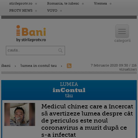
stirileprotv.ro
Romania, te iubesc
Vremea
PROTV NEWS
VOYO
ibani
lumea in contul tau
7 februarie 2020 09:30 / 116
vizualizari
Medicul chinez care a încercat
să avertizeze lumea despre cât
de periculos este noul
coronavirus a murit după ce
s-a infectat