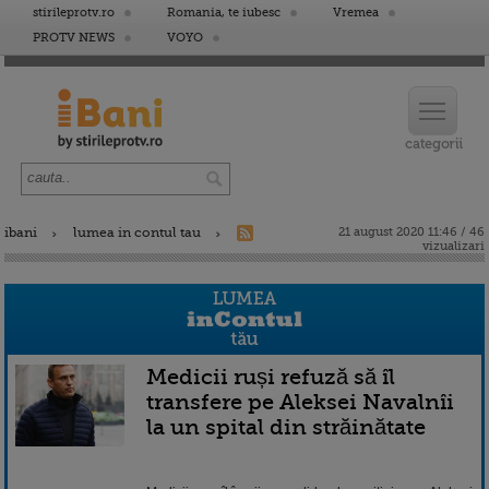
stirileprotv.ro
Romania, te iubesc
Vremea
PROTV NEWS
VOYO
ibani
lumea in contul tau
21 august 2020 11:46 / 46
vizualizari
Medicii ruși refuză să îl
transfere pe Aleksei Navalnîi
la un spital din străinătate