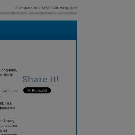
6 ianuarie 2014 12:58 / 306 vizualizari
Song-taek,
n Ilbo in
Share it!
, care nu a
.
it, insa
trainatate
m Il-sung,
 la crearea
la un