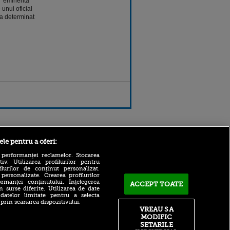
t "eminenta
 unui oficial
 a determinat
Sport.ro
ele pentru a oferi:
 performanței reclamelor. Stocarea
v. Utilizarea profilurilor pentru
ilurilor de conținut personalizat.
 personalizate. Crearea profilurilor
rmanței conținutului. Înțelegerea
ACCEPT TOATE
n surse diferite. Utilizarea de date
 datelor limitate pentru a selecta
 prin scanarea dispozitivului.
UTA - Rapid 0-0 | Puncte
VREAU SA
împărțite la Arad
MODIFIC
ntru
ita lui,
SETARILE
Reacția lui Yan Diomande