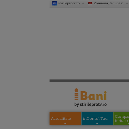
stirileprotv.ro
Romania, te iubesc
Compani
Actualitate
inContul Tau
industri