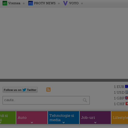
Vremea
PROTV NEWS
VOYO
1 EUR
1 USD
1 GBP
1 CHF
i si
Tehnologie si
Auto
Job-uri
Lifestyl
i
media