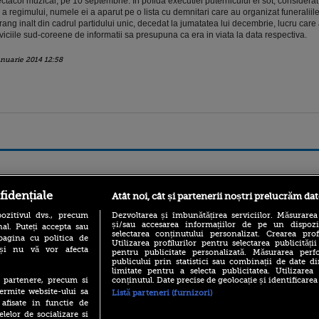
ctacol muzical, pe 10 septembrie. In pofida executiei puternicului ei sot, considera
" a regimului, numele ei a aparut pe o lista cu demnitari care au organizat funeraliile
rang inalt din cadrul partidului unic, decedat la jumatatea lui decembrie, lucru care
viciile sud-coreene de informatii sa presupuna ca era in viata la data respectiva.
anuarie 2014 12:58
ro
foodstory.ro
Procinema.ro
fidențiale
Atât noi, cât și partenerii noștri prelucrăm dat
ozitivul dvs., precum
Dezvoltarea și îmbunătățirea serviciilor. Măsurarea
și/sau accesarea informațiilor de pe un dispoziti
al. Puteți accepta sau
selectarea conținutului personalizat. Crearea prof
pagina cu politica de
Utilizarea profilurilor pentru selectarea publicității
i și nu vă vor afecta
pentru publicitate personalizată. Măsurarea perfo
publicului prin statistici sau combinații de date di
limitate pentru a selecta publicitatea. Utilizarea
conținutul. Date precise de geolocație și identificarea
te partenere, precum si
ermite website-ului sa
Listă parteneri (furnizori)
(P) Descoperă Lumea
Emoții intense pe
 afisate in functie de
Evenimentelor din România
Sebastian Stan! Iub
elelor de socializare si
cu Transilvania Events!