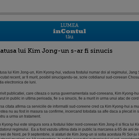
atusa lui Kim Jong-un s-ar fi sinucis
usa lui Kim Jong-un, Kim Kyong-hui, vaduva fostului numar doi al regimului, Jang 
cutat recent, ar fi murit, posibil sinucigandu-se, scrie cotidianul sud-coreean Chosu
tia electronica de luni.
rivit publicatiei, care citeaza o sursa guvernamentala sud-coreeana, Kim Kyong-hui
rut in public in ultima perioada, fie s-a sinucis, fie a murit in urma unui atac de cord
sa citata afirma ca serviciile de informatii sud-coreene cred ca Kim Kyong-hui a mur
stea nu au fost in masura sa confirme, incercand totodata sa afle daca a plecat in s
tru a urma un tratament.
 Kyong-hui este singura sora a fostului lider nord-coreean Kim Jong-il si fiica lui Ki
datorul regimului. Ea a fost vazuta ultima data in public la marcarea a 65 de ani de
eei de Nord, pe 9 septembrie, si alaturi de Kim Jong-un si sotia acestuia Ri Sol-ju 