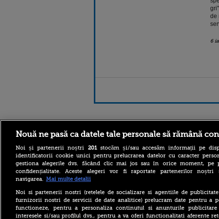
spe
gri
de 
ser
6 i
Stirileprotv.ro
ilike-it.
Nouă ne pasă ca datele tale personale să rămână con
Noi și partenerii noștri
201
stocăm și/sau accesăm informații pe disp
identificatorii cookie unici pentru prelucrarea datelor cu caracter person
gestiona alegerile dvs. făcând clic mai jos sau în orice moment, pe 
confidențialitate. Aceste alegeri vor fi raportate partenerilor noștr
navigarea.
Mai multe detalii
Reacția Rusiei după ce o
Noi si partenerii nostri (retelele de socializare si agentiile de publicita
dronă explozivă a paralizat
furnizorii nostri de servicii de date analitice) prelucram date pentru a p
aeroportul din Leipzig: „O
functioneze, pentru a personaliza continutul si anunturile publicitare
provocare complet
interesele si/sau profilul dvs., pentru a va oferi functionalitati aferente ret