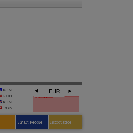
EUR
RON
RON
RON
RON
e
Smart People
Infografice