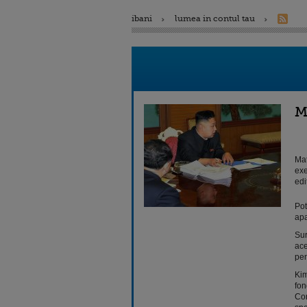
ibani
lumea in contul tau
M
Mat
exe
edi
Pot
apa
Sur
ace
pen
Kim
fon
Cor