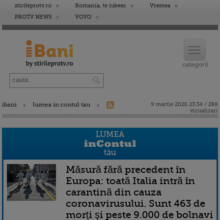
stirileprotv.ro
Romania, te iubesc
Vremea
PROTV NEWS
VOYO
ibani
lumea in contul tau
9 martie 2020 23:34 / 288
vizualizari
Măsură fără precedent în
Europa: toată Italia intră în
carantină din cauza
coronavirusului. Sunt 463 de
morţi şi peste 9.000 de bolnavi