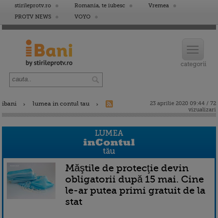
stirileprotv.ro
Romania, te iubesc
Vremea
PROTV NEWS
VOYO
ibani
lumea in contul tau
23 aprilie 2020 09:44 / 72
vizualizari
Măştile de protecţie devin
obligatorii după 15 mai. Cine
le-ar putea primi gratuit de la
stat