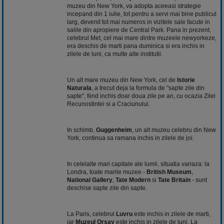
muzeu din New York, va adopta aceeasi strategie
incepand din 1 iulie, tot pentru a servi mai bine publicul
larg, devenit tot mai numeros in vizitele sale facute in
salile din apropiere de Central Park. Pana in prezent,
celebrul Met, cel mai mare dintre muzeele newyorkeze,
era deschis de marti pana duminica si era inchis in
zilele de luni, ca multe alte institutii.
Un alt mare muzeu din New York, cel de
Istorie
Naturala
, a trecut deja la formula de "sapte zile din
sapte", fiind inchis doar doua zile pe an, cu ocazia Zilei
Recunostintei si a Craciunului.
In schimb,
Guggenheim
, un alt muzeu celebru din New
York, continua sa ramana inchis in zilele de joi.
In celelalte mari capitale ale lumii, situatia variaza: la
Londra, toate marile muzee -
British Museum
,
National Gallery
,
Tate Modern
si
Tate Britain
- sunt
deschise sapte zile din sapte.
La Paris, celebrul
Luvru
este inchis in zilele de marti,
iar
Muzeul Orsay
este inchis in zilele de luni. La