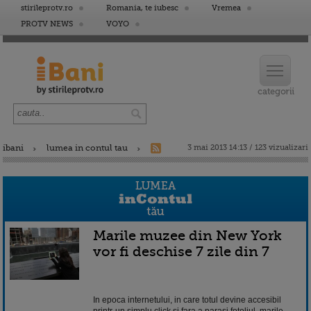
stirileprotv.ro
Romania, te iubesc
Vremea
PROTV NEWS
VOYO
ibani
lumea in contul tau
3 mai 2013 14:13 / 123 vizualizari
Marile muzee din New York
vor fi deschise 7 zile din 7
In epoca internetului, in care totul devine accesibil
printr-un simplu click si fara a parasi fotoliul, marile