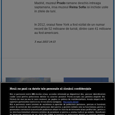
Madrid, muzeul
Prado
ramane deschis intreaga
saptamana, insa muzeul
Reina Sofia
isi inchide usile
in zilele de luni.
In 2012, orasul New York a fost vizitat de un numar
record de 52 milioane de turisti, dintre care 41 milioane
au fost americani.
3 mai 2013 14:13
Nouă ne pasă ca datele tale personale să rămână confidențiale
Noi și partenerii noștri
201
stocăm și/sau accesăm informații pe dispozitivul dvs., precum identificatorii
cookie unici pentru prelucrarea datelor cu caracter personal. Puteți accepta sau gestiona alegerile dvs.
făcând clic mai jos sau în orice moment, pe pagina cu politica de confidențialitate. Aceste alegeri vor fi
raportate partenerilor noștri și nu vă vor afecta navigarea.
Mai multe detalii
Noi si partenerii nostri (retelele de socializare si agentiile de publicitate partenere, precum si furnizorii
nostri de servicii de date analitice) prelucram date pentru a permite website-ului sa functioneze, pentru a
personaliza continutul si anunturile publicitare afisate in functie de interesele si/sau profilul dvs., pentru a
va oferi functionalitati aferente retelelor de socializare si pentru a analiza traficul pe website. Beneficiati
Cum ne pierdem putinii
de drepturile prevazute de art. 15-22 din GDPR in legatura cu prelucrarea datelor cu caracter personal.