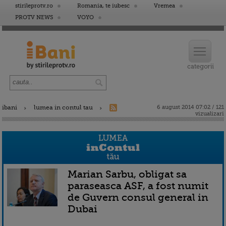
stirileprotv.ro
Romania, te iubesc
Vremea
PROTV NEWS
VOYO
ibani
lumea in contul tau
6 august 2014 07:02 / 121
vizualizari
Marian Sarbu, obligat sa
paraseasca ASF, a fost numit
de Guvern consul general in
Dubai