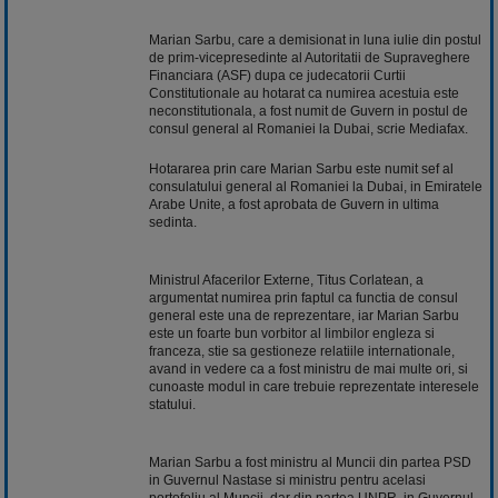
Marian Sarbu, care a demisionat in luna iulie din postul
de prim-vicepresedinte al Autoritatii de Supraveghere
Financiara (ASF) dupa ce judecatorii Curtii
Constitutionale au hotarat ca numirea acestuia este
neconstitutionala, a fost numit de Guvern in postul de
consul general al Romaniei la Dubai, scrie Mediafax.
Hotararea prin care Marian Sarbu este numit sef al
consulatului general al Romaniei la Dubai, in Emiratele
Arabe Unite, a fost aprobata de Guvern in ultima
sedinta.
Ministrul Afacerilor Externe, Titus Corlatean, a
argumentat numirea prin faptul ca functia de consul
general este una de reprezentare, iar Marian Sarbu
este un foarte bun vorbitor al limbilor engleza si
franceza, stie sa gestioneze relatiile internationale,
avand in vedere ca a fost ministru de mai multe ori, si
cunoaste modul in care trebuie reprezentate interesele
statului.
Marian Sarbu a fost ministru al Muncii din partea PSD
in Guvernul Nastase si ministru pentru acelasi
portofoliu al Muncii, dar din partea UNPR, in Guvernul