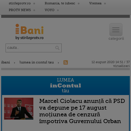
stirileprotv.ro
Romania, te iubesc
Vremea
PROTV NEWS
VOYO
ibani
lumea in contul tau
12 august 2020 14:51 / 37
vizualizari
Marcel Ciolacu anunță că PSD
va depune pe 17 august
moțiunea de cenzură
împotriva Guvernului Orban