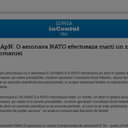
ApN: O aeronava NATO efectueaza marti un zbo
omaniei
N precizeaza ca o aeronava E-3A AWACS a NATO efectueaza un zbor in spatiul a
aniei, pe rutele prestabilite, conform aprobarii Consiliului Nord-Atlantic, zborul fa
tr-un exercitiu planificat executat periodic, in scopul antrenarii fortelor si mijloacelor
iana.
aeronava E-3A AWACS a NATO efectueaza marti, 11 martie, un zbor in spatiul aeri
aniei, pe rutele si in zonele prestabilite, conform aprobarii Consiliului Nord-Atlanti
te dintr-un exercitiu planificat ce se executa periodic, al carui scop este antrenarea f
loacelor de politie aeriana
", se arata in comunicatul transmis de MApN.
onavele AWACS opereaza in cadrul Componentei de aeronave E-3A – parte a For