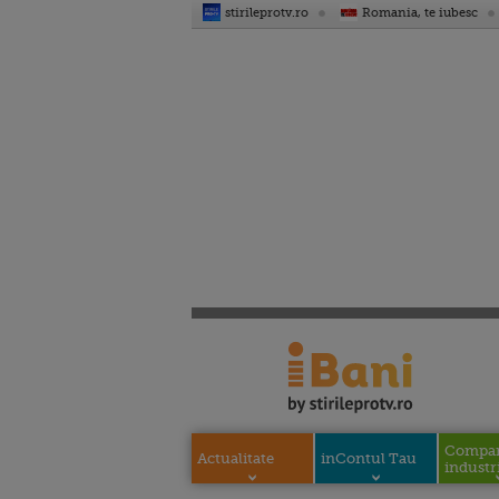
stirileprotv.ro
Romania, te iubesc
Compani
Actualitate
inContul Tau
industri