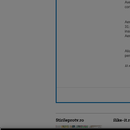
Ave
con
Aer
31.
ina
Aer
Ali
pen
11 
Stirileprotv.ro
ilike-it.