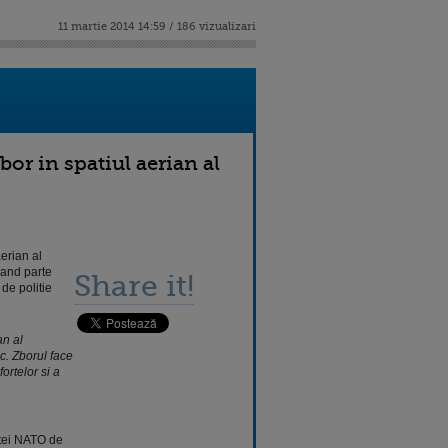
11 martie 2014 14:59 / 186 vizualizari
r in spatiul aerian al
erian al
cand parte
Share it!
 de politie
an al
c. Zborul face
ortelor si a
tei NATO de