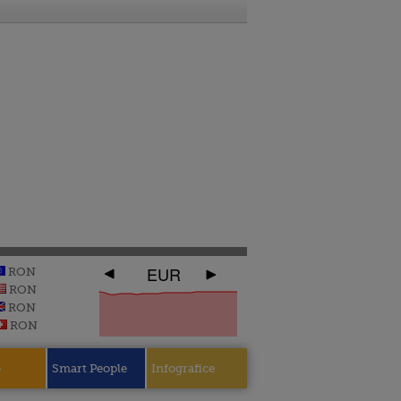
EUR
RON
RON
RON
RON
e
Smart People
Infografice