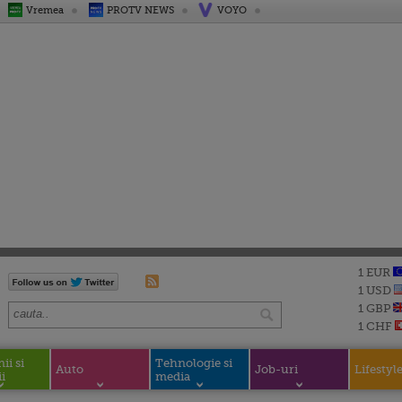
Vremea
PROTV NEWS
VOYO
1 EUR
1 USD
1 GBP
1 CHF
i si
Tehnologie si
Auto
Job-uri
Lifestyl
i
media