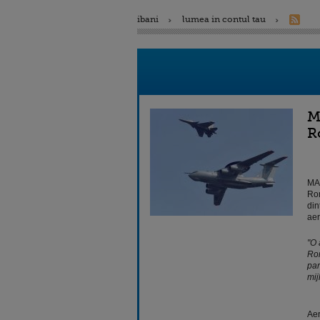
ibani
lumea in contul tau
M
R
MAp
Rom
din
aer
"O 
Rom
par
mij
Aer