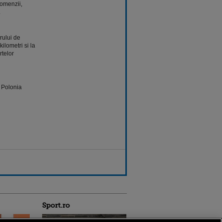
comenzii,
.
rului de
kilometri si la
rtelor
 Polonia
Sport.ro