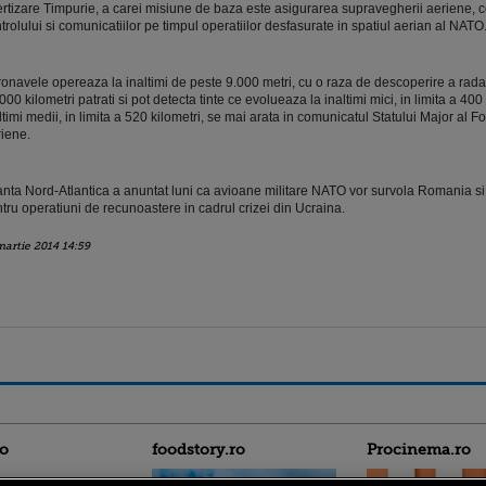
rtizare Timpurie, a carei misiune de baza este asigurarea supravegherii aeriene, 
trolului si comunicatiilor pe timpul operatiilor desfasurate in spatiul aerian al NATO
onavele opereaza la inaltimi de peste 9.000 metri, cu o raza de descoperire a rada
000 kilometri patrati si pot detecta tinte ce evolueaza la inaltimi mici, in limita a 400 
ltimi medii, in limita a 520 kilometri, se mai arata in comunicatul Statului Major al Fo
iene.
anta Nord-Atlantica a anuntat luni ca avioane militare NATO vor survola Romania si
tru operatiuni de recunoastere in cadrul crizei din Ucraina.
martie 2014 14:59
ro
foodstory.ro
Procinema.ro