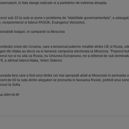
sservatorii, in fata stangii radicale si a partidelor de extrema-dreapta.
scor sub 10 la suta ar pune o problema de "stabilitate guvernamentala", a adaugat,
, vicepremierul si liderul PASOK, Evangelos Venizelos.
ionalistii bulgari, in campanie la Moscova
contextul crizei din Ucraina, care a tensionat puternic relatiile dintre UE si Rusia, ultr
gari din Ataka au decis sa-si lanseze campania electorala la Moscova. "Poporul bu
orul rus si nu uita ca Rusia, nu Uniunea Europeana, ne-a eliberat de sub dominat
8, a afirmat liderul Ataka, Volen Siderov.
aceasta tara care a fost unul dintre cei mai apropiati aliati ai Moscovei in perioada 
cent de 60 la suta dintre alegatori se pronunta in favoarea Rusiei, potrivit unui sond
rcuri la Sofia.
ai 2014 16:30