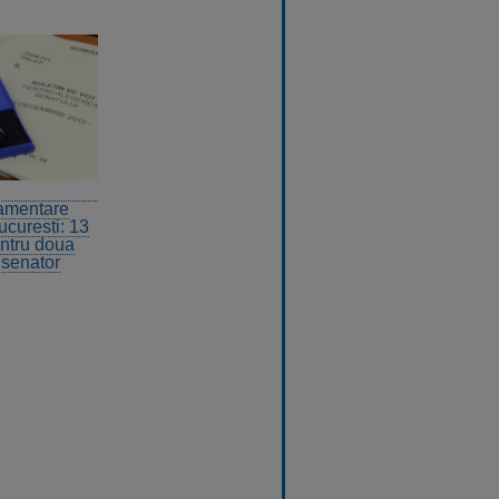
lamentare
ucuresti: 13
entru doua
senator