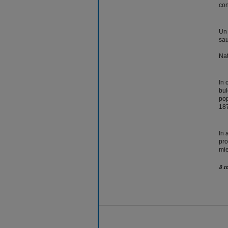
con
Un 
sau
Nat
In 
bul
pop
187
In 
pro
mie
8 m