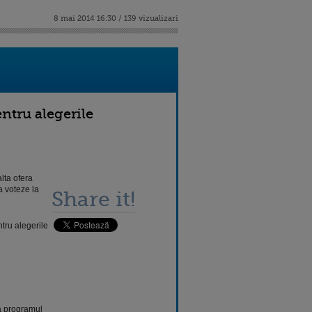
8 mai 2014 16:30 / 139 vizualizari
entru alegerile
lta ofera
a voteze la
Share it!
tru alegerile
za programul