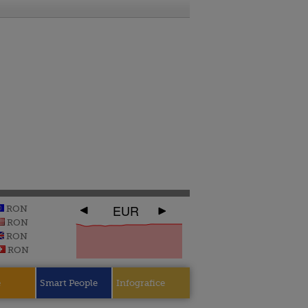
EUR
RON
RON
RON
RON
e
Smart People
Infografice