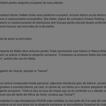
lfahrt pentru alegerile europene de luna viitoare.
nalistul Hanno Settele invita sase politicieni europeni, inclusiv liderul social-democr
ulz si reprezentanta ecologistilor, Ska Keller, alaturi de comisarul Viviane Reding, i
atorie cu masina postului de televiziune prin Europa pentru discutii despre politicile
temul bancar sau birocratia de la Bruxelles.
ete de avion la pret redus
pania Air Malta ofera reduceri pentru "toate persoanele care traiesc in Marea Brita
esc sa voteze in Malta la alegerile europene. "Compania va propune bilete dus-int
o", potrivit site-ului Air Malta.
gatorii din Grecia, speriati cu "haosul"
un simt al comparatiei foarte personal, adjunctul ministrului grec de Interne, social
gorakos a rezumat dilema, pe care, in opinia sa, vor trebui sa o rezolve alegatorii d
gerile europene: "Vreti ca tara sa iasa din impas sau sa se confrunte cu o situatie
cum cea din tarile din Africa de Nord, Ucraina sau Turcia?".
contextul in care formatiunea PASOK este creditata cu mai putin de 5 la suta din votu
sidera ca un scor prea mic la alegerile europene ar decredibiliza Guvernul de coali