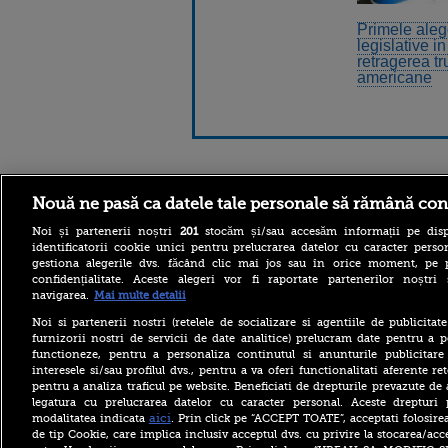
Primele aleg
legislative i
retragerea tr
americane
Stirileprotv.ro
ilike-it.
Nouă ne pasă ca datele tale personale să rămână con
Noi și partenerii noștri
201
stocăm și/sau accesăm informații pe disp
identificatorii cookie unici pentru prelucrarea datelor cu caracter person
gestiona alegerile dvs. făcând clic mai jos sau în orice moment, pe 
confidențialitate. Aceste alegeri vor fi raportate partenerilor noștr
navigarea.
Mai multe detalii
Cluj-Napoca devine
Noi si partenerii nostri (retelele de socializare si agentiile de publicita
capitala marketingului pe
furnizorii nostri de servicii de date analitice) prelucram date pentru a p
21-22 octombrie
functioneze, pentru a personaliza continutul si anunturile publicitare
interesele si/sau profilul dvs., pentru a va oferi functionalitati aferente ret
Infantino, implicat într-un
nou scandal. UEFA ar fi
pentru a analiza traficul pe website. Beneficiati de drepturile prevazute de
plătit o angajată care a avut
legatura cu prelucrarea datelor cu caracter personal. Aceste drepturi 
o relație cu actualul
aici
modalitatea indicata
. Prin click pe “ACCEPT TOATE”, acceptati folosire
președinte FIFA
de tip Cookie, care implica inclusiv acceptul dvs. cu privire la stocarea/acc