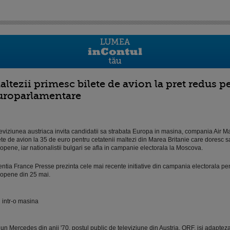
altezii primesc bilete de avion la pret redus p
uroparlamentare
eviziunea austriaca invita candidatii sa strabata Europa in masina, compania Air Ma
ete de avion la 35 de euro pentru cetatenii maltezi din Marea Britanie care doresc s
opene, iar nationalistii bulgari se afla in campanie electorala la Moscova.
ntia France Presse prezinta cele mai recente initiative din campania electorala pen
opene din 25 mai.
i intr-o masina
un Mercedes din anii '70, postul public de televiziune din Austria, ORF, isi adapte