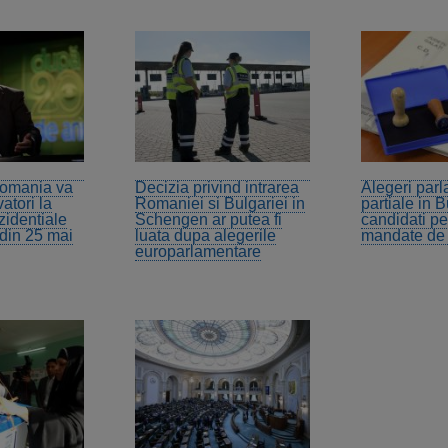
Romania va
Decizia privind intrarea
Alegeri par
atori la
Romaniei si Bulgariei in
partiale in B
zidentiale
Schengen ar putea fi
candidati p
 din 25 mai
luata dupa alegerile
mandate de 
europarlamentare