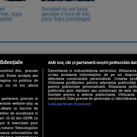
eri
Senatorii nu vor lucra
n Irak, dupa
aproape o luna de zile,
upelor
pana dupa euroalegeri
ro
foodstory.ro
Procinema.ro
fidențiale
Atât noi, cât și partenerii noștri prelucrăm dat
ozitivul dvs., precum
Dezvoltarea și îmbunătățirea serviciilor. Măsurarea
și/sau accesarea informațiilor de pe un dispoziti
al. Puteți accepta sau
selectarea conținutului personalizat. Crearea prof
pagina cu politica de
Utilizarea profilurilor pentru selectarea publicității
i și nu vă vor afecta
pentru publicitate personalizată. Măsurarea perfo
publicului prin statistici sau combinații de date di
limitate pentru a selecta publicitatea. Utilizarea
conținutul. Date precise de geolocație și identificarea
te partenere, precum si
ermite website-ului sa
Listă parteneri (furnizori)
(P) Descoperă Lumea
Nikolaj Coster-Wa
 afisate in functie de
Evenimentelor din România
Urzeala Tronurilor
cu Transilvania Events!
elelor de socializare si
Annabelle Wallis,
 art. 15-22 din GDPR in
lui Sebastian Stan,
(P) Raku, gaming intens și o
pot fi exercitate prin
prinși într-o curs
pauză binemeritată cu...
a tuturor Tehnologiilor
pizza Guseppe
Emoții intense pe
esarea informatiilor de
Sebastian Stan! Iub