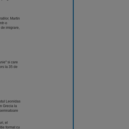
atilor, Martin
ntr-o
 de imigrare,
nie" si care
ors la 35 de
istul Leonidas
in Grecia la
 asemnatoare
ri, el
tie format cu