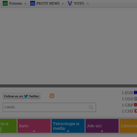
Vremea
PROTV NEWS
VOYO
1 EUR
1 USD
1 GBP
1 CHF
i si
Tehnologie si
Auto
Job-uri
Lifestyl
i
media