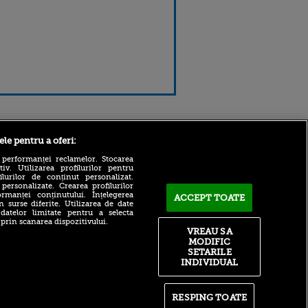
Sport.ro
ele pentru a oferi:
 performanței reclamelor. Stocarea
v. Utilizarea profilurilor pentru
ilurilor de conținut personalizat.
 personalizate. Crearea profilurilor
rmanței conținutului. Înțelegerea
ACCEPT TOATE
n surse diferite. Utilizarea de date
 datelor limitate pentru a selecta
 prin scanarea dispozitivului.
Fostul oficial de la FCSB a
VREAU SA
spus-o fără ocolișuri:
ldau din
MODIFIC
„Trebuie stop!”
 și
SETARILE
 logodnica
Cristi Săpunaru, acuză
INDIVIDUAL
 sunt
arbitrajul după UTA - Rapid
ă criminală
0-0: „Se vede clar”
ntru
OUT! Gigi Becali s-a
RESPING TOATE
ita lui,
convins după 29 de minute!