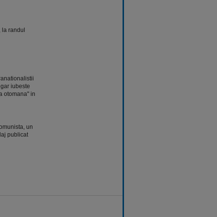
 la randul
anationalistii
lgar iubeste
ia otomana" in
comunista, un
aj publicat