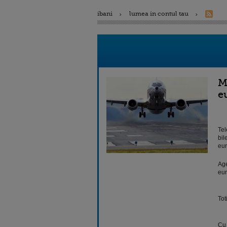
ibani
lumea in contul tau
M
e
Tel
bil
eur
Age
eur
Tot
Cu 