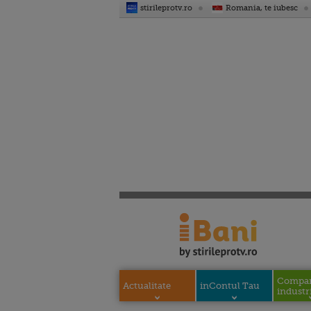
stirileprotv.ro
Romania, te iubesc
Compani
Actualitate
inContul Tau
industri