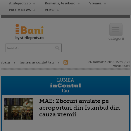
stirileprotv.ro
Romania, te iubesc
Vremea
PROTV NEWS
VOYO
ibani
lumea in contul tau
26 ianuarie 2016 15:39 / 71
vizualizari
MAE: Zboruri anulate pe
aeroporturi din Istanbul din
cauza vremii