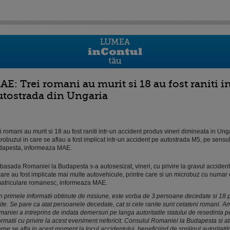
AE: Trei romani au murit si 18 au fost raniti i
utostrada din Ungaria
i romani au murit si 18 au fost raniti intr-un accident produs vineri dimineata in Un
robuzul in care se aflau a fost implicat intr-un accident pe autostrada M5, pe sensu
dapesta, informeaza MAE.
asada Romaniei la Budapesta s-a autosesizat, vineri, cu privire la gravul accident 
care au fost implicate mai multe autovehicule, printre care si un microbuz cu numar
atriculare romanesc, informeaza MAE.
n primele informatii obtinute de misiune, este vorba de 3 persoane decedate si 18
ite. Se pare ca atat persoanele decedate, cat si cele ranite sunt cetateni romani.
aniei a intreprins de indata demersuri pe langa autoritatile statului de resedinta p
ormatii cu privire la acest eveniment nefericit. Consulul Romaniei la Budapesta si a
erne se afla in acest moment la locul accidentului, beneficiind de sprijinul autoritati