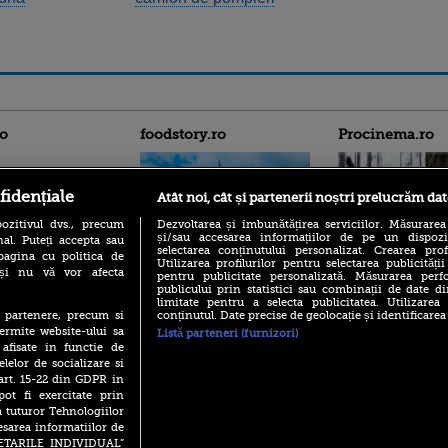
ro
foodstory.ro
Procinema.ro
fidențiale
Atât noi, cât și partenerii noștri prelucrăm dat
ozitivul dvs., precum
Dezvoltarea și îmbunătățirea serviciilor. Măsurarea
și/sau accesarea informațiilor de pe un dispoziti
al. Puteți accepta sau
selectarea conținutului personalizat. Crearea prof
pagina cu politica de
Utilizarea profilurilor pentru selectarea publicității
i și nu vă vor afecta
pentru publicitate personalizată. Măsurarea perfo
(P) Descoperă Lumea
Nikolaj Coster-Wa
publicului prin statistici sau combinații de date di
Evenimentelor din România
Urzeala Tronurilor
limitate pentru a selecta publicitatea. Utilizarea
cu Transilvania Events!
Annabelle Wallis,
conținutul. Date precise de geolocație și identificarea
te partenere, precum si
lui Sebastian Stan,
ermite website-ului sa
(P) Raku, gaming intens și o
Listă parteneri (furnizori)
prinși într-o curs
pauză binemeritată cu...
 afisate in functie de
pizza Guseppe
elelor de socializare si
Emoții intense pe
 art. 15-22 din GDPR in
Sebastian Stan! Iub
(P) Poți folosi bonurile de
Annabelle, l-a făcu
pot fi exercitate prin
masă pentru a comanda
a tuturor Tehnologiilor
mâncare acasă? Lista
Din 14 septembrie
aplicațiilor care le acceptă
esarea informatiilor de
Popescu revine în 
SETARILE INDIVIDUAL”