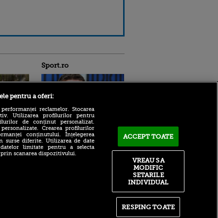
Sport.ro
ele pentru a oferi:
 performanței reclamelor. Stocarea
v. Utilizarea profilurilor pentru
ilurilor de conținut personalizat.
 personalizate. Crearea profilurilor
85.000.000€ pentru
rmanței conținutului. Înțelegerea
ACCEPT TOATE
„bijuteria” lui Cristi Chivu:
ldau din
n surse diferite. Utilizarea de date
Arsenal și Manchester
 și
 datelor limitate pentru a selecta
United au intrat pe fir
 logodnica
 prin scanarea dispozitivului.
 sunt
VREAU SA
David Bușu domină
ă criminală
MODIFIC
Campionatul Național de
SETARILE
Kaiac Viteză de la Bascov!
ntru
INDIVIDUAL
ita lui,
Dinamo - FC Voluntari, LIVE
t tată!
TEXT, ora 21:30. Secretul
scoțian care amenință
, Adela
RESPING TOATE
parcursul bun al "câinilor"
rol