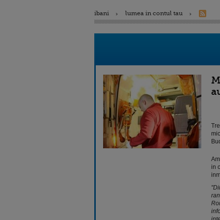
ibani
lumea in contul tau
M
a
Tre
mic
Bu
Amb
in 
inm
"Di
ran
Rom
inf
int