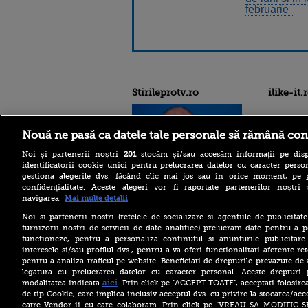
februarie
Stirileprotv.ro
ilike-it.
Nouă ne pasă ca datele tale personale să rămână con
Noi și partenerii noștri
201
stocăm și/sau accesăm informații pe disp
identificatorii cookie unici pentru prelucrarea datelor cu caracter person
gestiona alegerile dvs. făcând clic mai jos sau în orice moment, pe 
confidențialitate. Aceste alegeri vor fi raportate partenerilor noștr
Alertă în Bulgaria: dronă
dinspre România, explozie
navigarea.
Mai multe detalii
în apropierea unui
gazoduct. Premierul
Noi si partenerii nostri (retelele de socializare si agentiile de publicita
convocă Consiliul de
furnizorii nostri de servicii de date analitice) prelucram date pentru a p
Securitate
functioneze, pentru a personaliza continutul si anunturile publicitare
interesele si/sau profilul dvs., pentru a va oferi functionalitati aferente ret
Cele mai frumoase plaje
pentru a analiza traficul pe website. Beneficiati de drepturile prevazute de
„ascunse” din Grecia la care
legatura cu prelucrarea datelor cu caracter personal. Aceste drepturi 
poți ajunge doar pe jos sau
cu barca
aici
modalitatea indicata
. Prin click pe “ACCEPT TOATE”, acceptati folosire
de tip Cookie, care implica inclusiv acceptul dvs. cu privire la stocarea/acc
Groenlanda lansează un
catre Vendor-ii cu care colaboram. Prin click pe “VREAU SA MODIFIC 