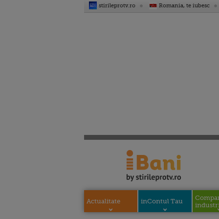
stirileprotv.ro
Romania, te iubesc
Compani
Actualitate
inContul Tau
industri