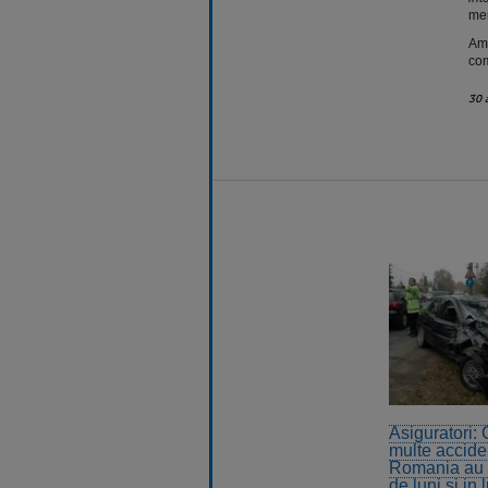
me
Amb
com
30 
Asiguratori:
multe accide
Romania au l
de luni si in 