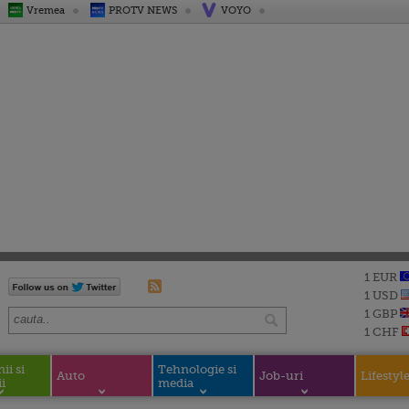
Vremea
PROTV NEWS
VOYO
1 EUR
1 USD
1 GBP
1 CHF
i si
Tehnologie si
Auto
Job-uri
Lifestyl
i
media