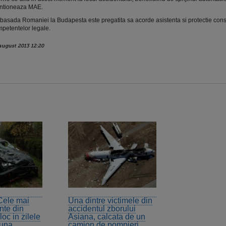
ntioneaza MAE.
asada Romaniei la Budapesta este pregatita sa acorde asistenta si protectie consu
petentelor legale.
august 2013 12:20
 Cele mai
Una dintre victimele din
nte din
accidentul zborului
oc in zilele
Asiana, calcata de un
luna
camion de pompieri