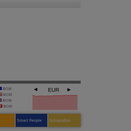
EUR
RON
RON
RON
RON
e
Smart People
Infografice