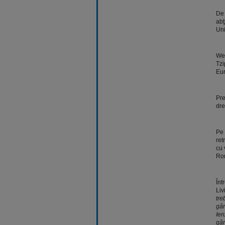
De 
abţ
Uni
Web
Tzi
Eur
Pre
dre
Pe 
ret
cu 
Ro
Înt
Liv
tre
gân
Ier
gân