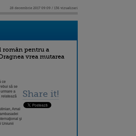
28 decembrie 2017 09:09 / 136 vizualizari
l român pentru a
. Dragnea vrea mutarea
ă ce
rebui să se
Share it!
a urmare a
, relatează
stinian, Amal
a ambasadei
ternaţional şi
i Uniunii