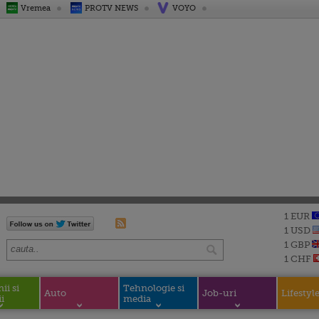
Vremea
PROTV NEWS
VOYO
1 EUR
1 USD
1 GBP
1 CHF
i si
Tehnologie si
Auto
Job-uri
Lifestyl
i
media