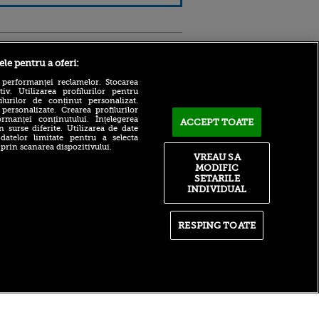
Sport.ro
ele pentru a oferi:
 performanței reclamelor. Stocarea
v. Utilizarea profilurilor pentru
ilurilor de conținut personalizat.
 personalizate. Crearea profilurilor
rmanței conținutului. Înțelegerea
ACCEPT TOATE
n surse diferite. Utilizarea de date
 datelor limitate pentru a selecta
 prin scanarea dispozitivului.
VREAU SA
ntru
CFR Cluj - Tromso 0-5!
ita lui,
MODIFIC
Ardelenii, pe urmele lui
t tată!
FCSB: încă o rușine pentru
SETARILE
fotbalul românesc
INDIVIDUAL
, Adela
rol
Vinicius a semnat!
V
Naționala României care
RESPING TOATE
pă o
impresionează la
n film, Sir
Campionatul Mondial! Trei
se
victorii în patru meciuri din
n muzică
grupe
itate
|
RSS