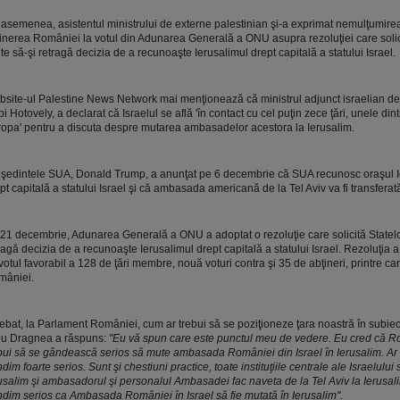
asemenea, asistentul ministrului de externe palestinian şi-a exprimat nemulţumirea
inerea României la votul din Adunarea Generală a ONU asupra rezoluţiei care solic
te să-şi retragă decizia de a recunoaşte Ierusalimul drept capitală a statului Israel.
site-ul Palestine News Network mai menţionează că ministrul adjunct israelian de
pi Hotovely, a declarat că Israelul se află 'în contact cu cel puţin zece ţări, unele dint
opa' pentru a discuta despre mutarea ambasadelor acestora la Ierusalim.
şedintele SUA, Donald Trump, a anunţat pe 6 decembrie că SUA recunosc oraşul I
pt capitală a statului Israel şi că ambasada americană de la Tel Aviv va fi transferată
21 decembrie, Adunarea Generală a ONU a adoptat o rezoluţie care solicită Statelo
ragă decizia de a recunoaşte Ierusalimul drept capitală a statului Israel. Rezoluţia a
votul favorabil a 128 de ţări membre, nouă voturi contra şi 35 de abţineri, printre car
mâniei.
rebat, la Parlament României, cum ar trebui să se poziţioneze ţara noastră în subiec
iu Dragnea a răspuns:
"Eu vă spun care este punctul meu de vedere. Eu cred că R
bui să se gândească serios să mute ambasada României din Israel în Ierusalim. Ar 
dim foarte serios. Sunt şi chestiuni practice, toate instituţiile centrale ale Israelului 
usalim şi ambasadorul şi personalul Ambasadei fac naveta de la Tel Aviv la Ierusalim
dim serios ca Ambasada României în Israel să fie mutată în Ierusalim".