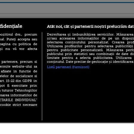
ro
foodstory.ro
Procinema.ro
fidențiale
Atât noi, cât și partenerii noștri prelucrăm dat
ozitivul dvs., precum
Dezvoltarea și îmbunătățirea serviciilor. Măsurarea
și/sau accesarea informațiilor de pe un dispoziti
al. Puteți accepta sau
selectarea conținutului personalizat. Crearea prof
pagina cu politica de
Utilizarea profilurilor pentru selectarea publicității
i și nu vă vor afecta
pentru publicitate personalizată. Măsurarea perfo
publicului prin statistici sau combinații de date di
limitate pentru a selecta publicitatea. Utilizarea
conținutul. Date precise de geolocație și identificarea
te partenere, precum si
(P) Descoperă Lumea
Emoții intense pe
ermite website-ului sa
Listă parteneri (furnizori)
Evenimentelor din România
Sebastian Stan! Iub
 afisate in functie de
cu Transilvania Events!
Annabelle, l-a făcu
elelor de socializare si
(P) Raku, gaming intens și o
 art. 15-22 din GDPR in
Din 14 septembrie
pauză binemeritată cu...
pot fi exercitate prin
Popescu revine în 
pizza Guseppe
principal la Pro T
a tuturor Tehnologiilor
esarea informatiilor de
(P) Poți folosi bonurile de
La 88 de ani și du
masă pentru a comanda
SETARILE INDIVIDUAL”
carieră fabuloasă î
mâncare acasă? Lista
cookie strict necesare
Anthony Hopkins 
aplicațiilor care le acceptă
lansează oficial î
 2026 PRO TV S.R.L |
Politica de Cookie
|
Politica Confidential