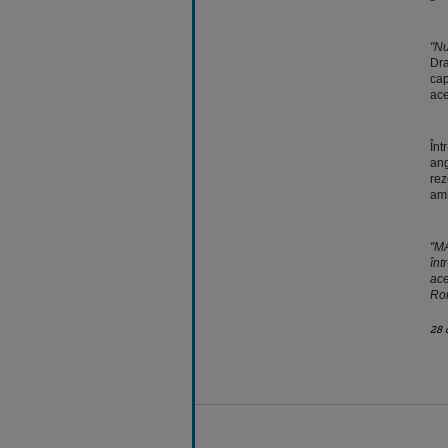
"Nu
Dra
cap
ace
Înt
ang
rez
amb
"MA
înt
ace
Rom
28 