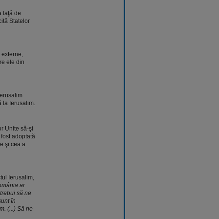
 faţă de
ită Statelor
 externe,
re ele din
erusalim
 la Ierusalim.
r Unite să-şi
 fost adoptată
e şi cea a
tul Ierusalim,
omânia ar
trebui să ne
sunt în
. (...) Să ne