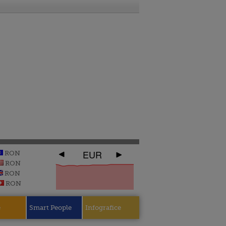
EUR
RON
RON
RON
RON
e
Smart People
Infografice