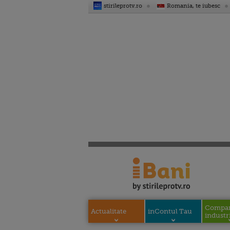
stirileprotv.ro
Romania, te iubesc
Compani
Actualitate
inContul Tau
industri