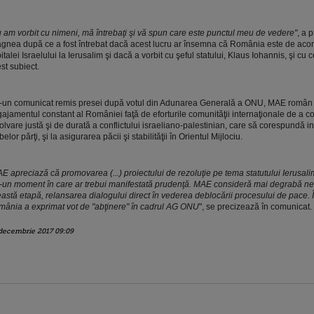
 am vorbit cu nimeni, mă întrebaţi şi vă spun care este punctul meu de vedere"
, a p
gnea după ce a fost întrebat dacă acest lucru ar însemna că România este de aco
italei Israelului la Ierusalim şi dacă a vorbit cu şeful statului, Klaus Iohannis, şi cu cei
st subiect.
r-un comunicat remis presei după votul din Adunarea Generală a ONU, MAE român 
ajamentul constant al României faţă de eforturile comunităţii internaţionale de a con
olvare justă şi de durată a conflictului israeliano-palestinian, care să corespundă i
elor părţi, şi la asigurarea păcii şi stabilităţii în Orientul Mijlociu.
E apreciază că promovarea (...) proiectului de rezoluţie pe tema statutului Ierusali
r-un moment în care ar trebui manifestată prudenţă. MAE consideră mai degrabă ne
astă etapă, relansarea dialogului direct în vederea deblocării procesului de pace. 
ânia a exprimat vot de "abţinere" în cadrul AG ONU
", se precizează în comunicat.
decembrie 2017 09:09