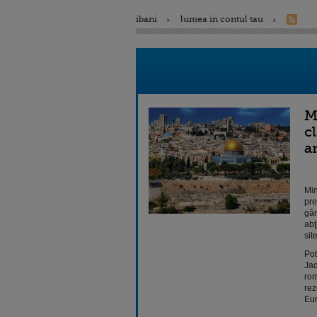
ibani
lumea in contul tau
M
c
a
Min
pre
gân
abţ
sit
Pot
Jad
rom
rez
Eur