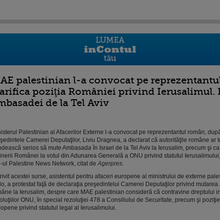
AE palestinian l-a convocat pe reprezentantu
larifica poziţia României privind Ierusalimul
mbasadei de la Tel Aviv
isterul Palestinian al Afacerilor Externe l-a convocat pe reprezentantul român, dup
şedintele Camerei Deputaţilor, Liviu Dragnea, a declarat că autorităţile române ar t
dească serios să mute Ambasada în Israel de la Tel Aviv la Ierusalim, precum şi c
inerii Românei la votul din Adunarea Generală a ONU privind statutul Ierusalimului
e-ul Palestine News Network, citat de
Agerpres
.
rivit acestei surse, asistentul pentru afaceri europene al ministrului de externe pale
o, a protestat faţă de declaraţia preşedintelui Camerei Deputaţilor privind mutare
âne la Ierusalim, despre care MAE palestinian consideră că contravine dreptului in
oluţiilor ONU, în special rezoluţiei 478 a Consiliului de Securitate, precum şi poziţie
opene privind statutul legal al Ierusalimului.