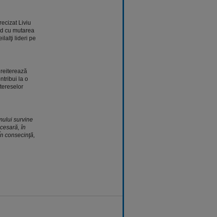
recizat Liviu
rd cu mutarea
lalţi lideri pe
reiterează
tribui la o
ntereselor
mului survine
cesară, în
În consecinţă,