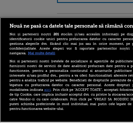
Stirileprotv.ro
ilike-it.
Nouă ne pasă ca datele tale personale să rămână con
Noi și partenerii noștri
201
stocăm și/sau accesăm informații pe disp
identificatorii cookie unici pentru prelucrarea datelor cu caracter person
gestiona alegerile dvs. făcând clic mai jos sau în orice moment, pe 
confidențialitate. Aceste alegeri vor fi raportate partenerilor noștr
navigarea.
Mai multe detalii
Noi si partenerii nostri (retelele de socializare si agentiile de publicita
Se construiește cea mai
furnizorii nostri de servicii de date analitice) prelucram date pentru a p
înaltă clădire din lume.
functioneze, pentru a personaliza continutul si anunturile publicitare
Primul zgârie-nori de 1.000
interesele si/sau profilul dvs., pentru a va oferi functionalitati aferente ret
de metri. Unde este ridicat
pentru a analiza traficul pe website. Beneficiati de drepturile prevazute de
Horoscop 7 august 2026, cu
legatura cu prelucrarea datelor cu caracter personal. Aceste drepturi 
Neti Sandu. Zodia care va
aici
modalitatea indicata
. Prin click pe “ACCEPT TOATE”, acceptati folosire
intra în banii de rezervă
de tip Cookie, care implica inclusiv acceptul dvs. cu privire la stocarea/acc
catre Vendor-ii cu care colaboram. Prin click pe “VREAU SA MODIFIC 
Descoperire rară în Turcia.
puteti schimba preferintele in mod individual, mai putin cele legate de 
Un grup statuar vechi de
pentru functionarea website-ului.
1.800 de ani, dedicat zeului
medicinei, a fost scos la
lumină. VIDEO
Copyright ©