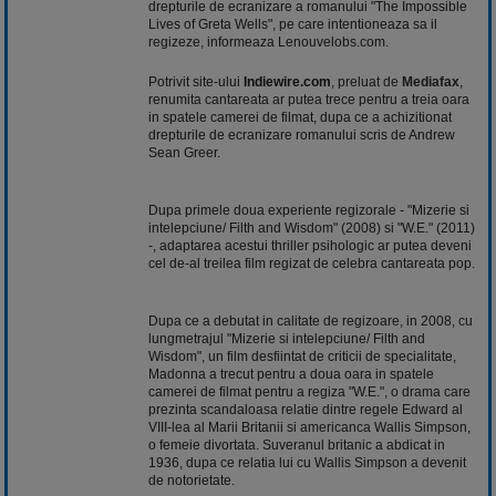
drepturile de ecranizare a romanului "The Impossible
Lives of Greta Wells", pe care intentioneaza sa il
regizeze, informeaza Lenouvelobs.com.
Potrivit site-ului
Indiewire.com
, preluat de
Mediafax
,
renumita cantareata ar putea trece pentru a treia oara
in spatele camerei de filmat, dupa ce a achizitionat
drepturile de ecranizare romanului scris de Andrew
Sean Greer.
Dupa primele doua experiente regizorale - "Mizerie si
intelepciune/ Filth and Wisdom" (2008) si "W.E." (2011)
-, adaptarea acestui thriller psihologic ar putea deveni
cel de-al treilea film regizat de celebra cantareata pop.
Dupa ce a debutat in calitate de regizoare, in 2008, cu
lungmetrajul "Mizerie si intelepciune/ Filth and
Wisdom", un film desfiintat de criticii de specialitate,
Madonna a trecut pentru a doua oara in spatele
camerei de filmat pentru a regiza "W.E.", o drama care
prezinta scandaloasa relatie dintre regele Edward al
VIII-lea al Marii Britanii si americanca Wallis Simpson,
o femeie divortata. Suveranul britanic a abdicat in
1936, dupa ce relatia lui cu Wallis Simpson a devenit
de notorietate.