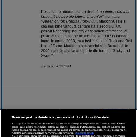
Descrisa de numeroase ori drept
"una dintre cele mai
bune artiste pop ale tuturor timpurilor"
, numita si
"Queen of Pop (Regina Pop-ului)"
,
Madonna
este si
cea mai bine vanduta cantareata a secolului XX,
potrivit Recording Industry Association of America, cu
peste 200 de milioane de albume vandute in intreaga
lume. In martie 2008, ea a fost inclusa in Rock and Roll
Hall of Fame. Madonna a concertat si la Bucuresti, in
2009, spectacolul facand parte din turneul "Sticky and
Sweet".
2 august 2013 07:41
Nouă ne pasă ca datele tale personale să rămână confidențiale
Noi și partenerii noștri
201
stocăm și/sau accesăm informații pe dispozitivul dvs., precum identificatorii
cookie unici pentru prelucrarea datelor cu caracter personal. Puteți accepta sau gestiona alegerile dvs.
făcând clic mai jos sau în orice moment, pe pagina cu politica de confidențialitate. Aceste alegeri vor fi
raportate partenerilor noștri și nu vă vor afecta navigarea.
Mai multe detalii
Noi si partenerii nostri (retelele de socializare si agentiile de publicitate partenere, precum si furnizorii