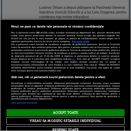
Ludovic Orban a depus plângere la Parchetul General
împotriva Vioricăi Dăncilă și a lui Liviu Dragnea, pentru
comiterea mai multor infracțiuni.
Continuarea pe www.stirileprotv.ro.
Nouă ne pasă ca datele tale personale să rămână confidențiale
Noi și partenerii noștri
201
stocăm și/sau accesăm informații pe dispozitivul dvs., precum identificatorii
17 mai 2018 16:57
cookie unici pentru prelucrarea datelor cu caracter personal. Puteți accepta sau gestiona alegerile dvs.
făcând clic mai jos sau în orice moment, pe pagina cu politica de confidențialitate. Aceste alegeri vor fi
raportate partenerilor noștri și nu vă vor afecta navigarea.
Mai multe detalii
Noi si partenerii nostri (retelele de socializare si agentiile de publicitate partenere, precum si furnizorii
nostri de servicii de date analitice) prelucram date pentru a permite website-ului sa functioneze, pentru a
personaliza continutul si anunturile publicitare afisate in functie de interesele si/sau profilul dvs., pentru a
va oferi functionalitati aferente retelelor de socializare si pentru a analiza traficul pe website. Beneficiati
de drepturile prevazute de art. 15-22 din GDPR in legatura cu prelucrarea datelor cu caracter personal.
Aceste drepturi pot fi exercitate prin modalitatea indicata
aici
. Prin click pe “ACCEPT TOATE”, acceptati
folosirea tuturor Tehnologiilor de tip Cookie, care implica inclusiv acceptul dvs. cu privire la
stocarea/accesarea informatiilor de catre Vendor-ii cu care colaboram. Prin click pe “VREAU SA MODIFIC
SETARILE INDIVIDUAL” puteti schimba preferintele in mod individual, mai putin cele legate de cookie
strict necesare pentru functionarea website-ului.
Atât noi, cât și partenerii noștri prelucrăm datele pentru a oferi:
Copyright © 2026 PRO TV S.R.L |
Politica de Cookie
|
Dezvoltarea și îmbunătățirea serviciilor. Măsurarea performanței reclamelor. Stocarea și/sau accesarea
Politica Confidentialitate
|
RSS
informațiilor de pe un dispozitiv. Utilizarea profilurilor pentru selectarea conținutului personalizat. Crearea
profilurilor de conținut personalizat. Utilizarea profilurilor pentru selectarea publicității personalizate.
Crearea profilurilor pentru publicitate personalizată. Măsurarea performanței conținutului. Înțelegerea
publicului prin statistici sau combinații de date din surse diferite. Utilizarea de date limitate pentru a
selecta publicitatea. Utilizarea datelor limitate pentru a selecta conținutul. Date precise de geolocație și
identificarea prin scanarea dispozitivului.
Listă parteneri (furnizori)
ACCEPT TOATE
VREAU SA MODIFIC SETARILE INDIVIDUAL
RESPING TOATE