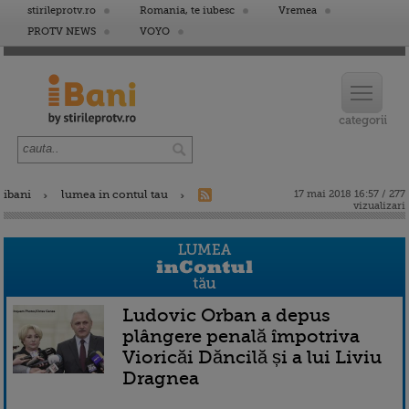
stirileprotv.ro
Romania, te iubesc
Vremea
PROTV NEWS
VOYO
ibani
lumea in contul tau
17 mai 2018 16:57 / 277
vizualizari
Ludovic Orban a depus
plângere penală împotriva
Vioricăi Dăncilă și a lui Liviu
Dragnea