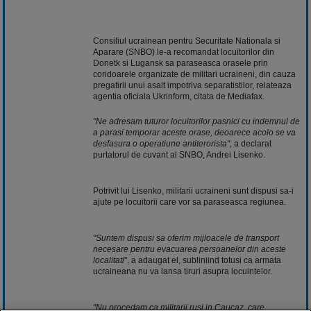
Consiliul ucrainean pentru Securitate Nationala si
Aparare (SNBO) le-a recomandat locuitorilor din
Donetk si Lugansk sa paraseasca orasele prin
coridoarele organizate de militari ucraineni, din cauza
pregatirii unui asalt impotriva separatistilor, relateaza
agentia oficiala Ukrinform, citata de Mediafax.
"Ne adresam tuturor locuitorilor pasnici cu indemnul de
a parasi temporar aceste orase, deoarece acolo se va
desfasura o operatiune antiterorista",
a declarat
purtatorul de cuvant al SNBO, Andrei Lisenko.
Potrivit lui Lisenko, militarii ucraineni sunt dispusi sa-i
ajute pe locuitorii care vor sa paraseasca regiunea.
"Suntem dispusi sa oferim mijloacele de transport
necesare pentru evacuarea persoanelor din aceste
localitati
", a adaugat el, subliniind totusi ca armata
ucraineana nu va lansa tiruri asupra locuintelor.
"Nu procedam ca militarii rusi in Caucaz, care