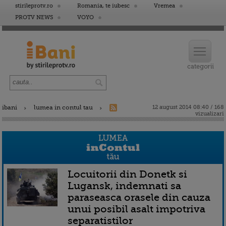
stirileprotv.ro
Romania, te iubesc
Vremea
PROTV NEWS
VOYO
ibani
lumea in contul tau
12 august 2014 08:40 / 168
vizualizari
Locuitorii din Donetk si
Lugansk, indemnati sa
paraseasca orasele din cauza
unui posibil asalt impotriva
separatistilor