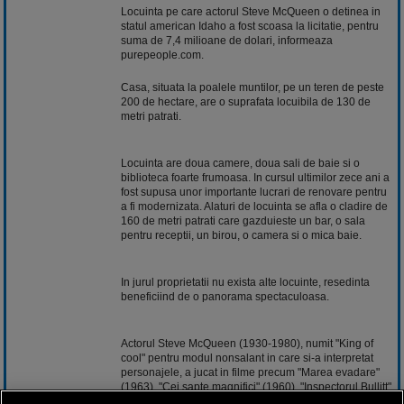
Locuinta pe care actorul Steve McQueen o detinea in
statul american Idaho a fost scoasa la licitatie, pentru
suma de 7,4 milioane de dolari, informeaza
purepeople.com.
Casa, situata la poalele muntilor, pe un teren de peste
200 de hectare, are o suprafata locuibila de 130 de
metri patrati.
Locuinta are doua camere, doua sali de baie si o
biblioteca foarte frumoasa. In cursul ultimilor zece ani a
fost supusa unor importante lucrari de renovare pentru
a fi modernizata. Alaturi de locuinta se afla o cladire de
160 de metri patrati care gazduieste un bar, o sala
pentru receptii, un birou, o camera si o mica baie.
In jurul proprietatii nu exista alte locuinte, resedinta
beneficiind de o panorama spectaculoasa.
Actorul Steve McQueen (1930-1980), numit "King of
cool" pentru modul nonsalant in care si-a interpretat
personajele, a jucat in filme precum "Marea evadare"
(1963), "Cei sapte magnifici" (1960), "Inspectorul Bullitt"
(1968), "Cincinnati Kid" (1965) si "Papillon" (1973) si a