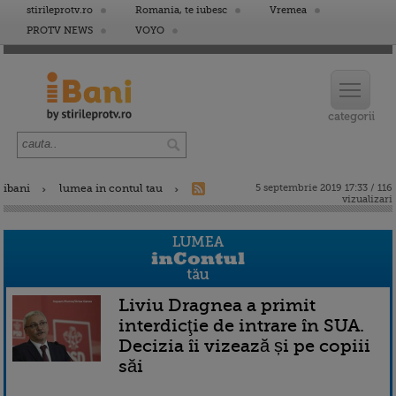
stirileprotv.ro
Romania, te iubesc
Vremea
PROTV NEWS
VOYO
ibani
lumea in contul tau
5 septembrie 2019 17:33 / 116
vizualizari
Liviu Dragnea a primit
interdicţie de intrare în SUA.
Decizia îi vizează și pe copiii
săi