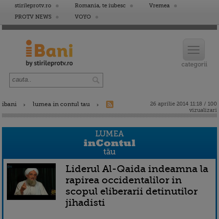
stirileprotv.ro
Romania, te iubesc
Vremea
PROTV NEWS
VOYO
ibani
lumea in contul tau
26 aprilie 2014 11:18 / 100
vizualizari
Liderul Al-Qaida indeamna la
rapirea occidentalilor in
scopul eliberarii detinutilor
jihadisti