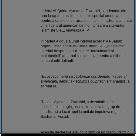
Liderul Al-Qaida, Ayman al-Zawahiri, a indemnat din
nou la rapirea occidentalilor, in special americani,
pentru a obtine eliberarea detinutilor jihadisti, a anuntat
vineri centrul american de monitorizare a site-urilor
islamiste SITE, relateaza AFP.
In partea a doua a unui interviu acordat As-Sahab,
organul mediatic al Al-Qaida, liderul Al-Qaida a fost
intrebat despre modul in care "musulmanii si
mujahedinii" ar trebui sa actioneze pentru a elibera
combatantii detinuti.
"
Eu le recomand sa captureze occidentali, in special
americani, pentru a-i schimba cu prizonieri
" jihadisti, a
afirmat el.
Recent, Ayman al-Zawahiri, a dezmintit ca si-a
schimbat ideologia, asa cum il acuza un grup de
jihadisti, si a facut apel la unitate impotriva regimului lui
Bashar al-Assad.
Aceasta declaratie are loc in timp ce un razboi fratricid