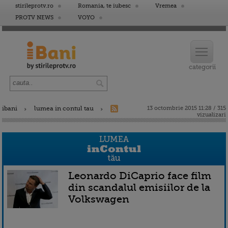
stirileprotv.ro
Romania, te iubesc
Vremea
PROTV NEWS
VOYO
ibani
lumea in contul tau
13 octombrie 2015 11:28 / 315
vizualizari
Leonardo DiCaprio face film
din scandalul emisiilor de la
Volkswagen