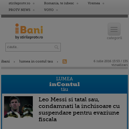
stirileprotv.ro
Romania, te iubesc
Vremea
PROTV NEWS
VOYO
ibani
lumea in contul tau
6 iulie 2016 13:53 / 135
vizualizari
Leo Messi si tatal sau,
condamnati la inchisoare cu
suspendare pentru evaziune
fiscala