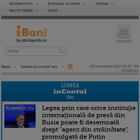
stirileprotv.ro
Romania, te iubesc
Vremea
PROTV NEWS
VOYO
ibani
lumea in contul tau
27 noiembrie 2017 10:33 / 84
vizualizari
Legea prin care orice instituţie
internaţională de presă din
Rusia poate fi desemnată
drept ”agent din străinătate”,
promulgată de Putin