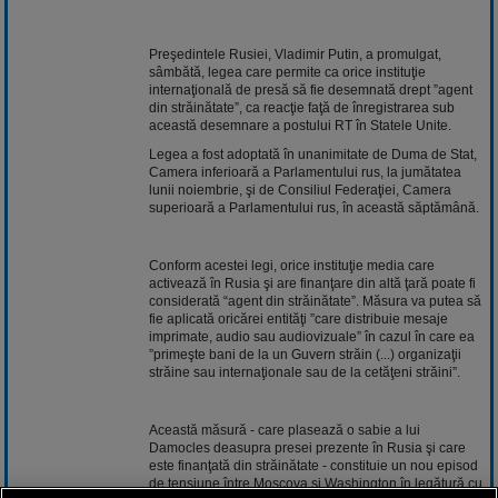
Preşedintele Rusiei, Vladimir Putin, a promulgat,
sâmbătă, legea care permite ca orice instituţie
internaţională de presă să fie desemnată drept ”agent
din străinătate”, ca reacţie faţă de înregistrarea sub
această desemnare a postului RT în Statele Unite.
Legea a fost adoptată în unanimitate de Duma de Stat,
Camera inferioară a Parlamentului rus, la jumătatea
lunii noiembrie, şi de Consiliul Federaţiei, Camera
superioară a Parlamentului rus, în această săptămână.
Conform acestei legi, orice instituţie media care
activează în Rusia şi are finanţare din altă ţară poate fi
considerată “agent din străinătate”. Măsura va putea să
fie aplicată oricărei entităţi ”care distribuie mesaje
imprimate, audio sau audiovizuale” în cazul în care ea
”primeşte bani de la un Guvern străin (...) organizaţii
străine sau internaţionale sau de la cetăţeni străini”.
Această măsură - care plasează o sabie a lui
Damocles deasupra presei prezente în Rusia şi care
este finanţată din străinătate - constituie un nou episod
de tensiune între Moscova şi Washington în legătură cu