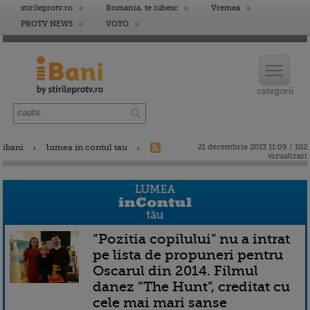
stirileprotv.ro
Romania, te iubesc
Vremea
PROTV NEWS
VOYO
ibani
lumea in contul tau
21 decembrie 2013 11:09 / 102
vizualizari
“Pozitia copilului” nu a intrat
pe lista de propuneri pentru
Oscarul din 2014. Filmul
danez “The Hunt”, creditat cu
cele mai mari sanse