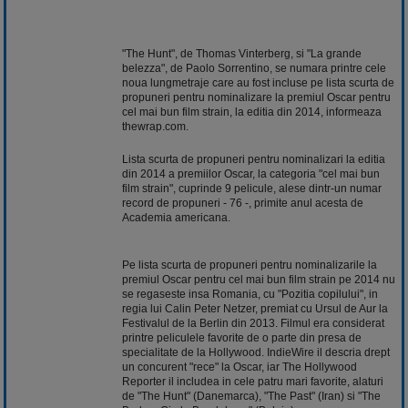
"The Hunt", de Thomas Vinterberg, si "La grande
belezza", de Paolo Sorrentino, se numara printre cele
noua lungmetraje care au fost incluse pe lista scurta de
propuneri pentru nominalizare la premiul Oscar pentru
cel mai bun film strain, la editia din 2014, informeaza
thewrap.com.
Lista scurta de propuneri pentru nominalizari la editia
din 2014 a premiilor Oscar, la categoria "cel mai bun
film strain", cuprinde 9 pelicule, alese dintr-un numar
record de propuneri - 76 -, primite anul acesta de
Academia americana.
Pe lista scurta de propuneri pentru nominalizarile la
premiul Oscar pentru cel mai bun film strain pe 2014 nu
se regaseste insa Romania, cu "Pozitia copilului", in
regia lui Calin Peter Netzer, premiat cu Ursul de Aur la
Festivalul de la Berlin din 2013. Filmul era considerat
printre peliculele favorite de o parte din presa de
specialitate de la Hollywood. IndieWire il descria drept
un concurent "rece" la Oscar, iar The Hollywood
Reporter il includea in cele patru mari favorite, alaturi
de "The Hunt" (Danemarca), "The Past" (Iran) si "The