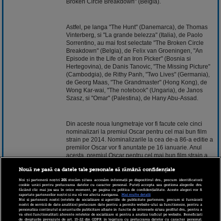
Broken Circle Breakdown" (Belgia).
Astfel, pe langa "The Hunt" (Danemarca), de Thomas
Vinterberg, si "La grande belezza" (Italia), de Paolo
Sorrentino, au mai fost selectate "The Broken Circle
Breakdown" (Belgia), de
Felix
van Groeningen, "An
Episode in the Life of an Iron Picker" (Bosnia si
Hertegovina), de Danis Tanovic, "The Missing Picture"
(Cambodgia), de Rithy Panh, "Two Lives" (Germania),
de Georg Maas, "The Grandmaster" (Hong Kong), de
Wong Kar-wai, "The
notebook
" (Ungaria), de Janos
Szasz, si "Omar" (Palestina), de Hany Abu-Assad.
Din aceste noua lungmetraje vor fi facute cele cinci
nominalizari la premiul Oscar pentru cel mai bun film
strain pe 2014. Nominalizarile la cea de-a 86-a editie a
premiilor Oscar vor fi anuntate pe 16 ianuarie. Anul
acesta, premiul Oscar pentru cel mai bun film strain a
fost acordat peliculei "Amour", regizata de austriacul
Nouă ne pasă ca datele tale personale să rămână confidențiale
Michael Haneke.
Noi și partenerii noștri
201
stocăm și/sau accesăm informații pe dispozitivul dvs., precum identificatorii
cookie unici pentru prelucrarea datelor cu caracter personal. Puteți accepta sau gestiona alegerile dvs.
făcând clic mai jos sau în orice moment, pe pagina cu politica de confidențialitate. Aceste alegeri vor fi
raportate partenerilor noștri și nu vă vor afecta navigarea.
Mai multe detalii
Cea de-a 86-a editie a galei premiilor Oscar va avea
Noi si partenerii nostri (retelele de socializare si agentiile de publicitate partenere, precum si furnizorii
loc pe 2 martie 2014, la Dolby Theatre din Hollywood,
nostri de servicii de date analitice) prelucram date pentru a permite website-ului sa functioneze, pentru a
personaliza continutul si anunturile publicitare afisate in functie de interesele si/sau profilul dvs., pentru a
Los Angeles (California). Ceremonia va fi difuzata in
va oferi functionalitati aferente retelelor de socializare si pentru a analiza traficul pe website. Beneficiati
Statele Unite ale Americii de televiziunea ABC si va fi
de drepturile prevazute de art. 15-22 din GDPR in legatura cu prelucrarea datelor cu caracter personal.