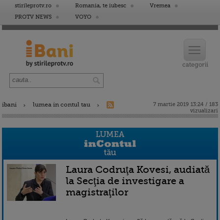
stirileprotv.ro
Romania, te iubesc
Vremea
PROTV NEWS
VOYO
ibani
lumea in contul tau
7 martie 2019 13:24 / 183
vizualizari
Laura Codruţa Kovesi, audiată
la Secţia de investigare a
magistraţilor