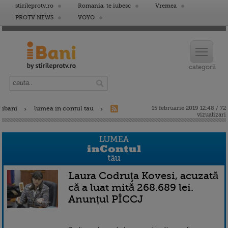
stirileprotv.ro
Romania, te iubesc
Vremea
PROTV NEWS
VOYO
ibani
lumea in contul tau
15 februarie 2019 12:48 / 72
vizualizari
Laura Codruţa Kovesi, acuzată
că a luat mită 268.689 lei.
Anunțul PÎCCJ