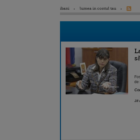
ibani
lumea in contul tau
L
s
Fos
de 
Con
28 