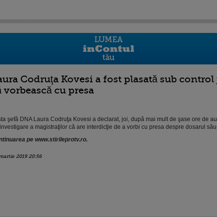
aura Codruţa Kovesi a fost plasată sub control j
ă vorbească cu presa
ta şefă DNA Laura Codruţa Kovesi a declarat, joi, după mai mult de şase ore de aud
investigare a magistraţilor că are interdicţie de a vorbi cu presa despre dosarul său
tinuarea pe www.stirileprotv.ro.
martie 2019 20:56