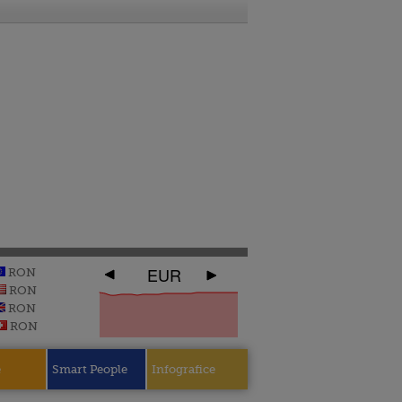
EUR
RON
RON
RON
RON
e
Smart People
Infografice