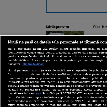
Stirileprotv.ro
ilike-it.
Nouă ne pasă ca datele tale personale să rămână con
Noi și partenerii noștri
201
stocăm și/sau accesăm informații pe disp
identificatorii cookie unici pentru prelucrarea datelor cu caracter person
Reacția MAE după ce o
gestiona alegerile dvs. făcând clic mai jos sau în orice moment, pe 
româncă a fost arestată în
confidențialitate. Aceste alegeri vor fi raportate partenerilor noștr
Germania pentru spionaj în
navigarea.
Mai multe detalii
favoarea Rusiei
Noi si partenerii nostri (retelele de socializare si agentiile de publicita
Alerta West Nile: două
furnizorii nostri de servicii de date analitice) prelucram date pentru a p
persoane au murit, iar
functioneze, pentru a personaliza continutul si anunturile publicitare
numărul cazurilor a ajuns la
interesele si/sau profilul dvs., pentru a va oferi functionalitati aferente ret
10. Măsurile de protecție
împotriva țânțarilor
pentru a analiza traficul pe website. Beneficiati de drepturile prevazute de
legatura cu prelucrarea datelor cu caracter personal. Aceste drepturi 
Ce le-a spus Donald Trump
aici
modalitatea indicata
. Prin click pe “ACCEPT TOATE”, acceptati folosire
donatorilor despre
de tip Cookie, care implica inclusiv acceptul dvs. cu privire la stocarea/acc
succesorul său pentru
catre Vendor-ii cu care colaboram. Prin click pe “VREAU SA MODIFIC 
alegerile din 2028. Pe cine a
puteti schimba preferintele in mod individual, mai putin cele legate de 
ales între Rubio și Vance