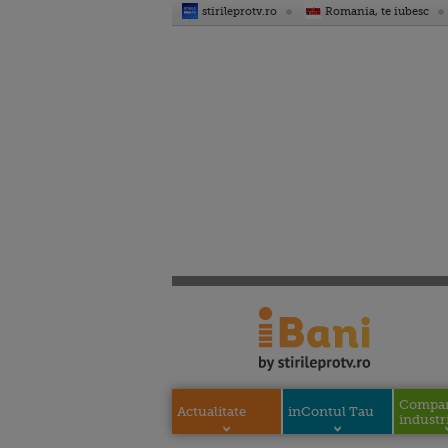
stirileprotv.ro
Romania, te iubesc
Compani
Actualitate
inContul Tau
industri