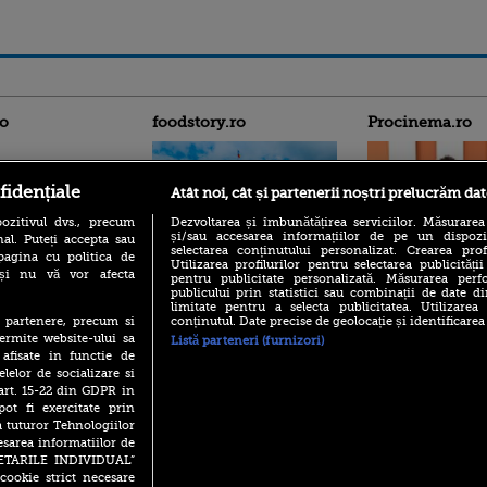
ro
foodstory.ro
Procinema.ro
fidențiale
Atât noi, cât și partenerii noștri prelucrăm dat
ozitivul dvs., precum
Dezvoltarea și îmbunătățirea serviciilor. Măsurarea
și/sau accesarea informațiilor de pe un dispoziti
al. Puteți accepta sau
selectarea conținutului personalizat. Crearea prof
pagina cu politica de
Utilizarea profilurilor pentru selectarea publicității
i și nu vă vor afecta
(P) Descoperă Lumea
pentru publicitate personalizată. Măsurarea perfo
Emoții intense pe
publicului prin statistici sau combinații de date di
Evenimentelor din România
Sebastian Stan! Iub
limitate pentru a selecta publicitatea. Utilizarea
cu Transilvania Events!
Annabelle, l-a făcu
conținutul. Date precise de geolocație și identificarea
te partenere, precum si
(P) Raku, gaming intens și o
ermite website-ului sa
Listă parteneri (furnizori)
Din 14 septembrie
pauză binemeritată cu...
 afisate in functie de
Popescu revine în 
pizza Guseppe
elelor de socializare si
principal la Pro T
 art. 15-22 din GDPR in
(P) Poți folosi bonurile de
La 88 de ani și du
pot fi exercitate prin
masă pentru a comanda
carieră fabuloasă î
mâncare acasă? Lista
a tuturor Tehnologiilor
Anthony Hopkins 
aplicațiilor care le acceptă
esarea informatiilor de
lansează oficial î
SETARILE INDIVIDUAL”
cookie strict necesare