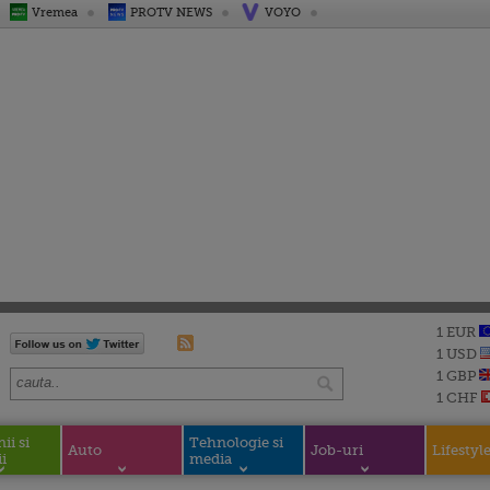
Vremea
PROTV NEWS
VOYO
1 EUR
1 USD
1 GBP
1 CHF
i si
Tehnologie si
Auto
Job-uri
Lifestyl
i
media