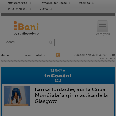
stirileprotv.ro
Romania, te iubesc
Vremea
PROTV NEWS
VOYO
ibani
lumea in contul tau
7 decembrie 2013 20:07 / 840
vizualizari
Larisa Iordache, aur la Cupa
Mondiala la gimnastica de la
Glasgow