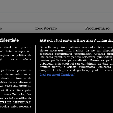
ro
foodstory.ro
Procinema.ro
fidențiale
Atât noi, cât și partenerii noștri prelucrăm dat
ozitivul dvs., precum
Dezvoltarea și îmbunătățirea serviciilor. Măsurarea
și/sau accesarea informațiilor de pe un dispoziti
al. Puteți accepta sau
selectarea conținutului personalizat. Crearea prof
pagina cu politica de
Utilizarea profilurilor pentru selectarea publicității
i și nu vă vor afecta
pentru publicitate personalizată. Măsurarea perfo
publicului prin statistici sau combinații de date di
(P) Descoperă Lumea
Nikolaj Coster-Wa
limitate pentru a selecta publicitatea. Utilizarea
Evenimentelor din România
Urzeala Tronurilor
conținutul. Date precise de geolocație și identificarea
te partenere, precum si
cu Transilvania Events!
Annabelle Wallis,
ermite website-ului sa
Listă parteneri (furnizori)
lui Sebastian Stan,
(P) Raku, gaming intens și o
 afisate in functie de
prinși într-o curs
pauză binemeritată cu...
elelor de socializare si
pizza Guseppe
 art. 15-22 din GDPR in
Emoții intense pe
pot fi exercitate prin
Sebastian Stan! Iub
(P) Poți folosi bonurile de
Annabelle, l-a făcu
a tuturor Tehnologiilor
masă pentru a comanda
mâncare acasă? Lista
esarea informatiilor de
Din 14 septembrie
aplicațiilor care le acceptă
SETARILE INDIVIDUAL”
Popescu revine în 
cookie strict necesare
principal la Pro T