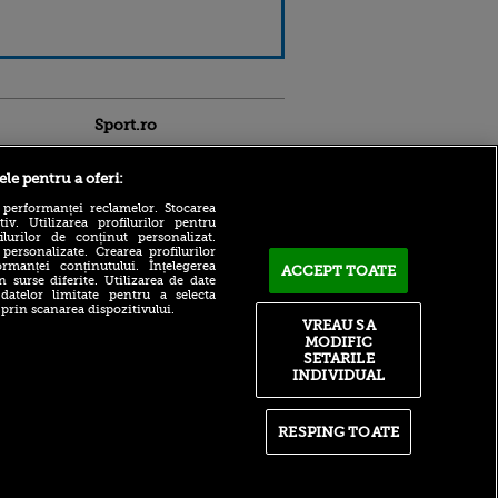
Sport.ro
ele pentru a oferi:
 performanței reclamelor. Stocarea
v. Utilizarea profilurilor pentru
ilurilor de conținut personalizat.
 personalizate. Crearea profilurilor
Victor Angelescu a văzut
rmanței conținutului. Înțelegerea
ACCEPT TOATE
n surse diferite. Utilizarea de date
faza controversată din UTA
ldau din
 datelor limitate pentru a selecta
Arad - Rapid și a dat
 și
 prin scanarea dispozitivului.
verdictul: „Nu sunt frustrat”
 logodnica
VREAU SA
 sunt
Planul lui Cristi Chivu la
MODIFIC
ă criminală
Inter Milano după plecarea
SETARILE
lui Dumfries. Ținta
INDIVIDUAL
ntru
principală a românului
ita lui,
t tată!
Rayo Vallecano a luat
decizia în cazul lui Andrei
RESPING TOATE
, Adela
Rațiu
rol
V