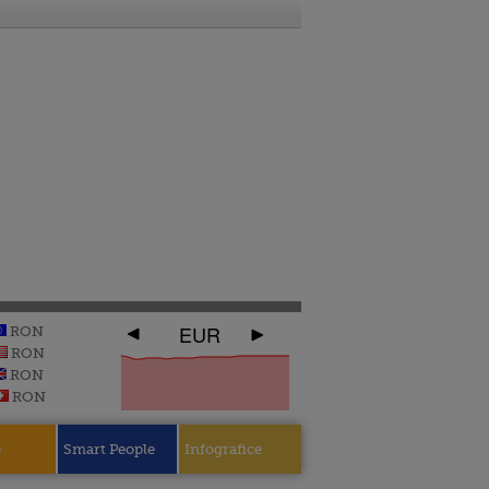
EUR
RON
RON
RON
RON
e
Smart People
Infografice