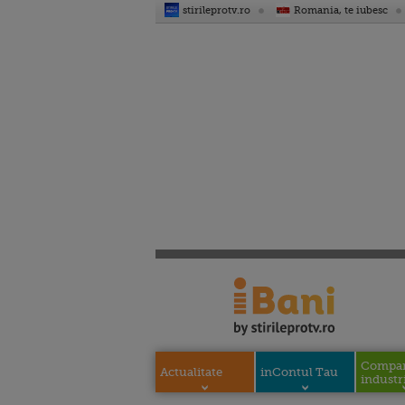
stirileprotv.ro
Romania, te iubesc
Compani
Actualitate
inContul Tau
industri