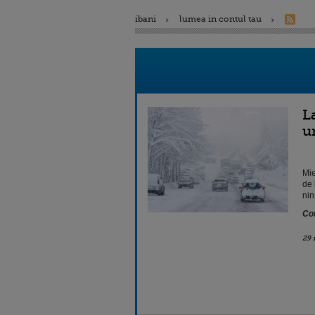
ibani
lumea in contul tau
L
u
Mie
de 
nin
Cot
29 