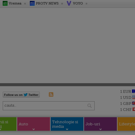
Vremea
PROTV NEWS
VOYO
1 EUR
1 USD
1 GBP
1 CHF
i si
Tehnologie si
Auto
Job-uri
Lifestyl
i
media