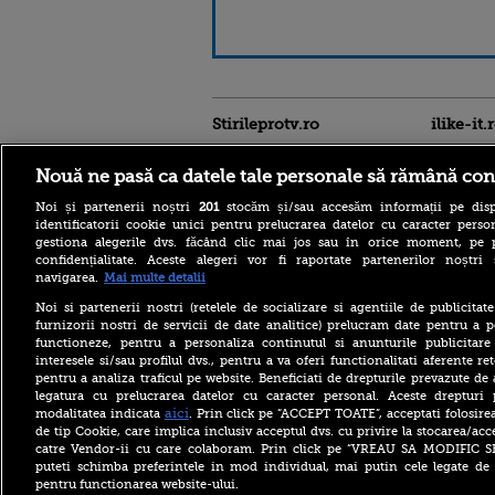
Stirileprotv.ro
ilike-it.
Nouă ne pasă ca datele tale personale să rămână con
Noi și partenerii noștri
201
stocăm și/sau accesăm informații pe disp
identificatorii cookie unici pentru prelucrarea datelor cu caracter person
gestiona alegerile dvs. făcând clic mai jos sau în orice moment, pe 
confidențialitate. Aceste alegeri vor fi raportate partenerilor noștr
navigarea.
Mai multe detalii
Incendiu într-un
apartament dintr-un bloc
Noi si partenerii nostri (retelele de socializare si agentiile de publicita
din Oradea. Proprietara a
furnizorii nostri de servicii de date analitice) prelucram date pentru a p
fost găsită moartă de către
functioneze, pentru a personaliza continutul si anunturile publicitare
pompieri
interesele si/sau profilul dvs., pentru a va oferi functionalitati aferente ret
pentru a analiza traficul pe website. Beneficiati de drepturile prevazute de
Cod galben de inundații în
legatura cu prelucrarea datelor cu caracter personal. Aceste drepturi 
România. Mai multe râuri
pot avea creșteri rapide ale
aici
modalitatea indicata
. Prin click pe “ACCEPT TOATE”, acceptati folosire
debitelor
de tip Cookie, care implica inclusiv acceptul dvs. cu privire la stocarea/acc
catre Vendor-ii cu care colaboram. Prin click pe “VREAU SA MODIFIC 
Alertă în Bulgaria: O dronă
puteti schimba preferintele in mod individual, mai putin cele legate de 
dinspre România a explodat
pentru functionarea website-ului.
lângă un gazoduct.