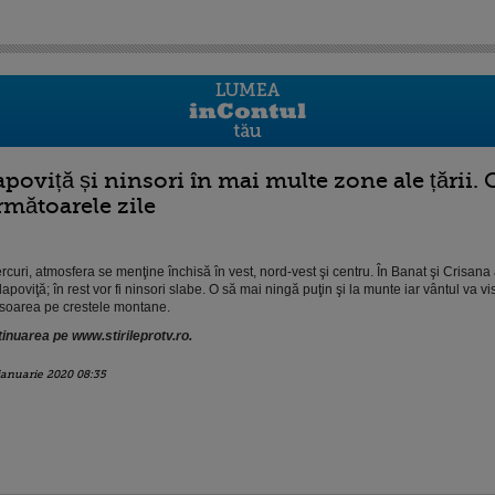
apoviță și ninsori în mai multe zone ale țării.
rmătoarele zile
rcuri, atmosfera se menţine închisă în vest, nord-vest şi centru. În Banat şi Crisana
lapoviţă; în rest vor fi ninsori slabe. O să mai ningă puţin şi la munte iar vântul va vi
soarea pe crestele montane.
inuarea pe www.stirileprotv.ro.
ianuarie 2020 08:35