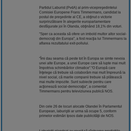
Partidul Laburist (PvdA) al prim-vicepreşedintelui
Comisiei Europene Frans Timmermans, candidat la
postul de preşedinte al CE, a obţinut o victorie
surprinzătoare în alegerile europarlamentare
desfăşurate joi în Olanda, obţinând 18,1% din voturi.
"Sper ca aceasta să ofere un imbold multor altor social-
democraţi din Europa", a fost reacţia lui Timmermans la
aflarea rezultatului exit-pollului.
"Îmi dau seama că peste tot în Europa se simte nevoia
unei alte Europe, a unei Europe care să lupte mai mult
împotriva schimbărilor climatice"."O Europă care
înţelege că trebuie să colaborăm mai mult împreună la
nivel social, că marile companii trebuie să plătească
mai multe impozite. Sunt subiecte pentru care
acţionează social-democraţia", a comentat
Timmermans pentru televiziunea publică NOS.
Din cele 26 de locuri alocate Olandei în Parlamentul
European, laburiştii ar urma să ocupe 5, conform
primelor estimări Ipsos date publicităţii de NOS.
Laburiştii olandezi au reuşit să răstoarne predicţiile,