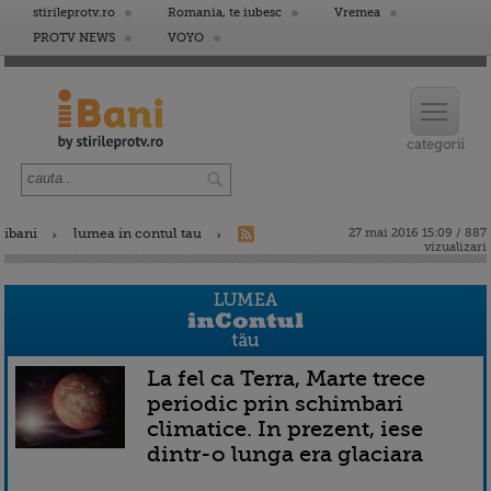
stirileprotv.ro
Romania, te iubesc
Vremea
PROTV NEWS
VOYO
ibani
lumea in contul tau
27 mai 2016 15:09 / 887
vizualizari
La fel ca Terra, Marte trece
periodic prin schimbari
climatice. In prezent, iese
dintr-o lunga era glaciara