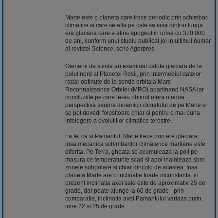
Marte este o planeta care trece periodic prin schimbari
climatice si care se afla pe cale sa iasa dintr-o lunga
era glaciara care a atins apogeul in urma cu 370.000
de ani, conform unui studiu publicat joi in ultimul numar
al revistei Science, scrie Agerpres.
Oamenii de stiinta au examinat calota glaciara de la
polul nord al Planetei Rosii, prin intermediul datelor
radar obtinute de la sonda orbitala Mars
Reconnaissance Orbiter (MRO) apartinand NASA iar
concluziile pe care le-au obtinut ofera o noua
perspectiva asupra dinamicii climatului de pe Marte si
se pot dovedi folositoare chiar si pentru o mai buna
intelegere a evolutiilor climatice terestre.
La fel ca si Pamantul, Marte trece prin ere glaciare,
insa mecanica schimbarilor climaterice martiene este
diferita. Pe Terra, gheata se acumuleaza la poli pe
masura ce temperaturile scad si apoi inainteaza spre
zonele subpolare si chiar dincolo de acestea. Insa
planeta Marte are o inclinatie foarte inconstanta: in
prezent inclinatia axei sale este de aproximativ 25 de
grade, dar poate ajunge la 60 de grade - prin
comparatie, inclinatia axei Pamantului variaza putin,
intre 22 si 25 de grade.