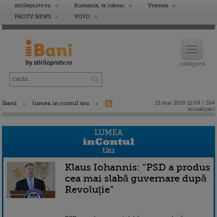
stirileprotv.ro
Romania, te iubesc
Vremea
PROTV NEWS
VOYO
ibani
lumea in contul tau
15 mai 2019 12:09 / 104
vizualizari
Klaus Iohannis: “PSD a produs
cea mai slabă guvernare după
Revoluţie”