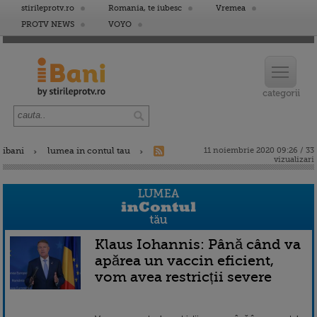
stirileprotv.ro
Romania, te iubesc
Vremea
PROTV NEWS
VOYO
ibani
lumea in contul tau
11 noiembrie 2020 09:26 / 33
vizualizari
Klaus Iohannis: Până când va
apărea un vaccin eficient,
vom avea restricții severe