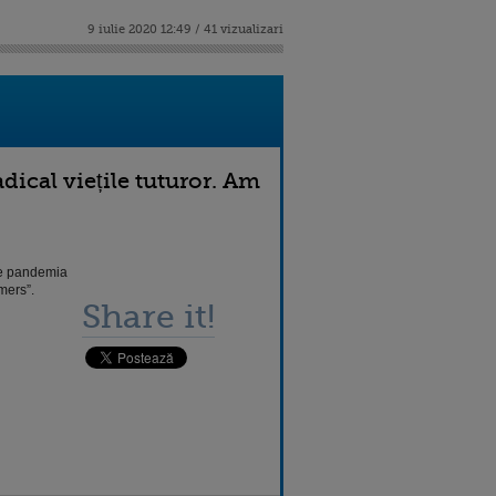
9 iulie 2020 12:49 / 41 vizualizari
ical viețile tuturor. Am
eze pandemia
mers”.
Share it!