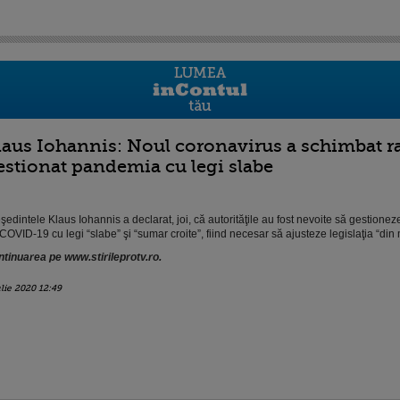
laus Iohannis: Noul coronavirus a schimbat rad
estionat pandemia cu legi slabe
şedintele Klaus Iohannis a declarat, joi, că autorităţile au fost nevoite să gestion
COVID-19 cu legi “slabe” şi “sumar croite”, fiind necesar să ajusteze legislaţia “din 
tinuarea pe www.stirileprotv.ro.
ulie 2020 12:49