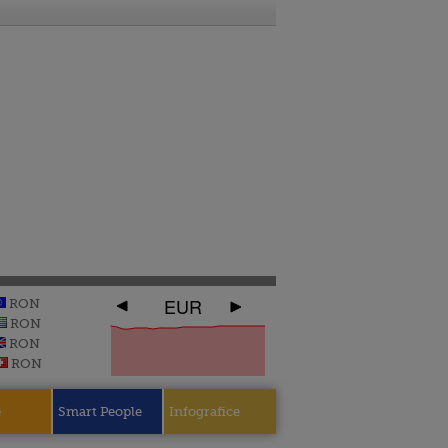
EUR
RON
RON
RON
RON
e
Smart People
Infografice