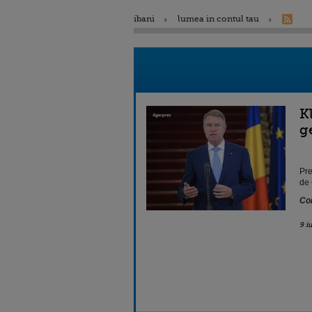
ibani
lumea in contul tau
K
g
Pre
de 
Con
9 i