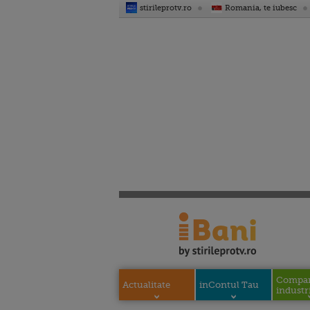
stirileprotv.ro
Romania, te iubesc
Compani
Actualitate
inContul Tau
industri