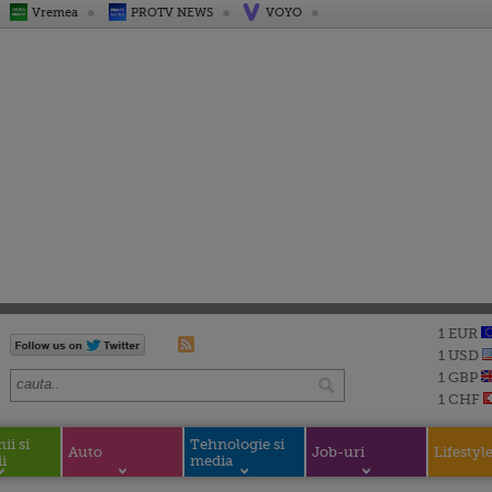
Vremea
PROTV NEWS
VOYO
1 EUR
1 USD
1 GBP
1 CHF
i si
Tehnologie si
Auto
Job-uri
Lifestyl
i
media