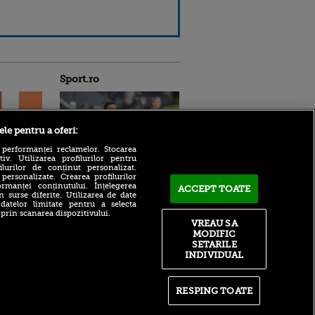
Sport.ro
ele pentru a oferi:
 performanței reclamelor. Stocarea
v. Utilizarea profilurilor pentru
ilurilor de conținut personalizat.
 personalizate. Crearea profilurilor
ntru
rmanței conținutului. Înțelegerea
ACCEPT TOATE
Concluzia lui Antonio Folha
n surse diferite. Utilizarea de date
ita lui,
după CFR Cluj - Tromso 0-
 datelor limitate pentru a selecta
t tată!
5: „S-a văzut pe parcursul
 prin scanarea dispozitivului.
întregului meci”
, Adela
VREAU SA
rol
MODIFIC
Ajax Amsterdam -
V
SETARILE
Shelbourne 3-1 în
INDIVIDUAL
Conference League a fost
pă o
LIVE pe VOYO SPORT 1!
n film, Sir
se
Neluțu Varga vrea să plece
n muzică
RESPING TOATE
de la CFR Cluj și să preia alt
club din Superliga: ”Acolo
sunt toate condițiile”