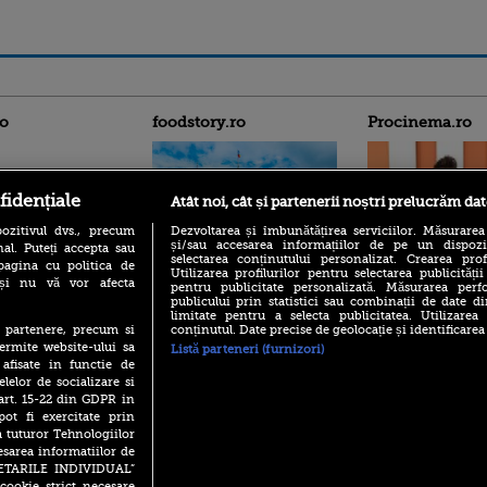
ro
foodstory.ro
Procinema.ro
fidențiale
Atât noi, cât și partenerii noștri prelucrăm dat
ozitivul dvs., precum
Dezvoltarea și îmbunătățirea serviciilor. Măsurarea
și/sau accesarea informațiilor de pe un dispoziti
al. Puteți accepta sau
selectarea conținutului personalizat. Crearea prof
pagina cu politica de
Utilizarea profilurilor pentru selectarea publicității
(P) Descoperă Lumea
i și nu vă vor afecta
Emoții intense pe
pentru publicitate personalizată. Măsurarea perfo
Evenimentelor din România
publicului prin statistici sau combinații de date di
Sebastian Stan! Iub
cu Transilvania Events!
limitate pentru a selecta publicitatea. Utilizarea
Annabelle, l-a făcu
conținutul. Date precise de geolocație și identificarea
te partenere, precum si
(P) Raku, gaming intens și o
Din 14 septembrie
ermite website-ului sa
Listă parteneri (furnizori)
pauză binemeritată cu...
Popescu revine în 
 afisate in functie de
pizza Guseppe
principal la Pro T
elelor de socializare si
(P) Poți folosi bonurile de
 art. 15-22 din GDPR in
La 88 de ani și du
masă pentru a comanda
pot fi exercitate prin
carieră fabuloasă î
mâncare acasă? Lista
Anthony Hopkins 
a tuturor Tehnologiilor
aplicațiilor care le acceptă
lansează oficial î
esarea informatiilor de
SETARILE INDIVIDUAL”
cookie strict necesare