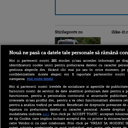
Stirileprotv.ro
ilike-it.
Nouă ne pasă ca datele tale personale să rămână con
Noi și partenerii noștri
201
stocăm și/sau accesăm informații pe disp
identificatorii cookie unici pentru prelucrarea datelor cu caracter person
Reacția MAE după ce o
gestiona alegerile dvs. făcând clic mai jos sau în orice moment, pe 
româncă a fost arestată în
confidențialitate. Aceste alegeri vor fi raportate partenerilor noștr
Germania pentru spionaj în
navigarea.
Mai multe detalii
favoarea Rusiei
Alerta West Nile: două
Noi si partenerii nostri (retelele de socializare si agentiile de publicita
persoane au murit, iar
furnizorii nostri de servicii de date analitice) prelucram date pentru a p
numărul cazurilor a ajuns la
functioneze, pentru a personaliza continutul si anunturile publicitare
10. Măsurile de protecție
interesele si/sau profilul dvs., pentru a va oferi functionalitati aferente ret
împotriva țânțarilor
pentru a analiza traficul pe website. Beneficiati de drepturile prevazute de
legatura cu prelucrarea datelor cu caracter personal. Aceste drepturi 
Ce le-a spus Donald Trump
donatorilor despre
aici
modalitatea indicata
. Prin click pe “ACCEPT TOATE”, acceptati folosire
succesorul său pentru
de tip Cookie, care implica inclusiv acceptul dvs. cu privire la stocarea/acc
alegerile din 2028. Pe cine a
catre Vendor-ii cu care colaboram. Prin click pe “VREAU SA MODIFIC 
ales între Rubio și Vance
puteti schimba preferintele in mod individual, mai putin cele legate de 