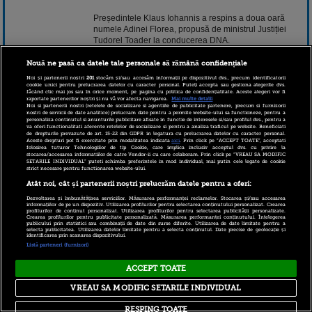
Președintele Klaus Iohannis a respins a doua oară
numele Adinei Florea, propusă de ministrul Justiției
Tudorel Toader la conducerea DNA.
Continuarea pe www.stirileprotv.ro.
Nouă ne pasă ca datele tale personale să rămână confidențiale
Noi și partenerii noștri
201
stocăm și/sau accesăm informații pe dispozitivul dvs., precum identificatorii
9 ianuarie 2019 14:05
cookie unici pentru prelucrarea datelor cu caracter personal. Puteți accepta sau gestiona alegerile dvs.
făcând clic mai jos sau în orice moment, pe pagina cu politica de confidențialitate. Aceste alegeri vor fi
raportate partenerilor noștri și nu vă vor afecta navigarea.
Mai multe detalii
Noi si partenerii nostri (retelele de socializare si agentiile de publicitate partenere, precum si furnizorii
nostri de servicii de date analitice) prelucram date pentru a permite website-ului sa functioneze, pentru a
personaliza continutul si anunturile publicitare afisate in functie de interesele si/sau profilul dvs., pentru a
va oferi functionalitati aferente retelelor de socializare si pentru a analiza traficul pe website. Beneficiati
de drepturile prevazute de art. 15-22 din GDPR in legatura cu prelucrarea datelor cu caracter personal.
Aceste drepturi pot fi exercitate prin modalitatea indicata
aici
. Prin click pe “ACCEPT TOATE”, acceptati
folosirea tuturor Tehnologiilor de tip Cookie, care implica inclusiv acceptul dvs. cu privire la
stocarea/accesarea informatiilor de catre Vendor-ii cu care colaboram. Prin click pe “VREAU SA MODIFIC
SETARILE INDIVIDUAL” puteti schimba preferintele in mod individual, mai putin cele legate de cookie
strict necesare pentru functionarea website-ului.
Atât noi, cât și partenerii noștri prelucrăm datele pentru a oferi:
Copyright © 2026 PRO TV S.R.L |
Politica de Cookie
|
Dezvoltarea și îmbunătățirea serviciilor. Măsurarea performanței reclamelor. Stocarea și/sau accesarea
Politica Confidentialitate
|
RSS
informațiilor de pe un dispozitiv. Utilizarea profilurilor pentru selectarea conținutului personalizat. Crearea
profilurilor de conținut personalizat. Utilizarea profilurilor pentru selectarea publicității personalizate.
Crearea profilurilor pentru publicitate personalizată. Măsurarea performanței conținutului. Înțelegerea
publicului prin statistici sau combinații de date din surse diferite. Utilizarea de date limitate pentru a
selecta publicitatea. Utilizarea datelor limitate pentru a selecta conținutul. Date precise de geolocație și
identificarea prin scanarea dispozitivului.
Listă parteneri (furnizori)
ACCEPT TOATE
VREAU SA MODIFIC SETARILE INDIVIDUAL
RESPING TOATE