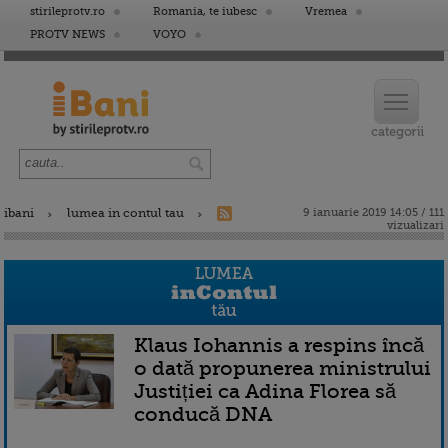
stirileprotv.ro
Romania, te iubesc
Vremea
PROTV NEWS
VOYO
ibani
lumea in contul tau
9 ianuarie 2019 14:05 / 111
vizualizari
Klaus Iohannis a respins încă
o dată propunerea ministrului
Justiției ca Adina Florea să
conducă DNA