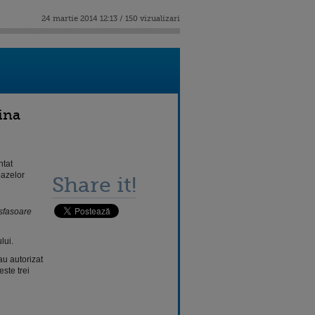
24 martie 2014 12:13 / 150 vizualizari
ina
ntat
bazelor
Share it!
esfasoare
ului.
au autorizat
ste trei