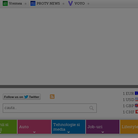
Vremea
PROTV NEWS
VOYO
1 EUR
1 USD
1 GBP
1 CHF
i si
Tehnologie si
Auto
Job-uri
Lifestyl
i
media