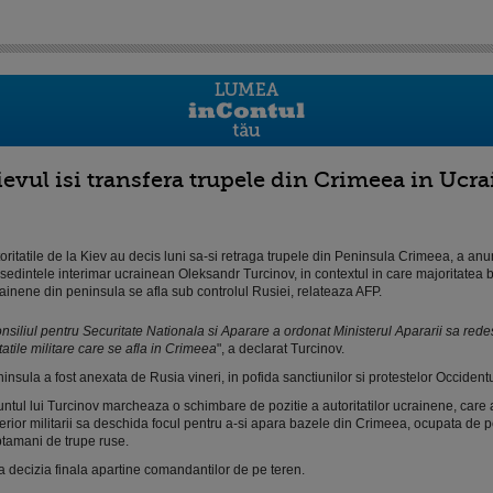
ievul isi transfera trupele din Crimeea in Ucra
oritatile de la Kiev au decis luni sa-si retraga trupele din Peninsula Crimeea, a anu
sedintele interimar ucrainean Oleksandr Turcinov, in contextul in care majoritatea 
ainene din peninsula se afla sub controlul Rusiei, relateaza AFP.
nsiliul pentru Securitate Nationala si Aparare a ordonat Ministerul Apararii sa red
tatile militare care se afla in Crimeea
", a declarat Turcinov.
insula a fost anexata de Rusia vineri, in pofida sanctiunilor si protestelor Occident
ntul lui Turcinov marcheaza o schimbare de pozitie a autoritatilor ucrainene, care 
erior militarii sa deschida focul pentru a-si apara bazele din Crimeea, ocupata de pe
tamani de trupe ruse.
a decizia finala apartine comandantilor de pe teren.