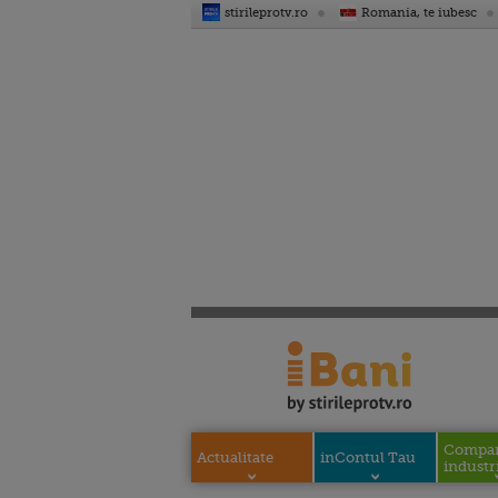
stirileprotv.ro
Romania, te iubesc
Compani
Actualitate
inContul Tau
industri