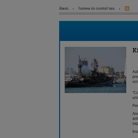
ibani
lumea in contul tau
K
Aut
pre
ucr
"Co
uni
Pen
Anu
ant
sap
Ins