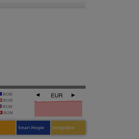
EUR
RON
RON
RON
RON
e
Smart People
Infografice