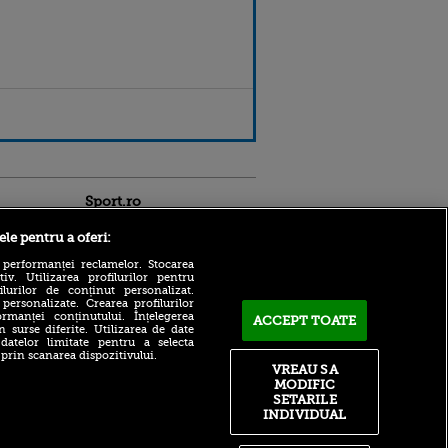
Sport.ro
ele pentru a oferi:
 performanței reclamelor. Stocarea
v. Utilizarea profilurilor pentru
ilurilor de conținut personalizat.
 personalizate. Crearea profilurilor
rmanței conținutului. Înțelegerea
ACCEPT TOATE
n surse diferite. Utilizarea de date
De nicăieri! Dezvăluire
 datelor limitate pentru a selecta
despre transferul lui Denis
ntru
 prin scanarea dispozitivului.
Drăguș la FCSB: „3.150.000€
ita lui,
VREAU SA
în doi ani de contract”
t tată!
MODIFIC
SETARILE
Doar Mourinho e mai
, Adela
INDIVIDUAL
priceput la clauze:
rol
Rashford, plătit regește de
V
United, deși nu a mișcat un