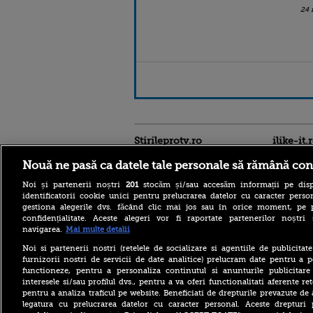
24 
Stirileprotv.ro
ilike-it.
Nouă ne pasă ca datele tale personale să rămână con
Noi și partenerii noștri
201
stocăm și/sau accesăm informații pe disp
identificatorii cookie unici pentru prelucrarea datelor cu caracter person
gestiona alegerile dvs. făcând clic mai jos sau în orice moment, pe 
confidențialitate. Aceste alegeri vor fi raportate partenerilor noștr
navigarea.
Mai multe detalii
Războaiele și fenomenele
meteo extreme împing în
Noi si partenerii nostri (retelele de socializare si agentiile de publicita
sus prețurile alimentelor.
furnizorii nostri de servicii de date analitice) prelucram date pentru a p
FAO raportează un nou
functioneze, pentru a personaliza continutul si anunturile publicitare
maxim al ultimilor trei ani
interesele si/sau profilul dvs., pentru a va oferi functionalitati aferente ret
pentru a analiza traficul pe website. Beneficiati de drepturile prevazute de
Condiții greu de imaginat
pentru marinarii de pe
legatura cu prelucrarea datelor cu caracter personal. Aceste drepturi 