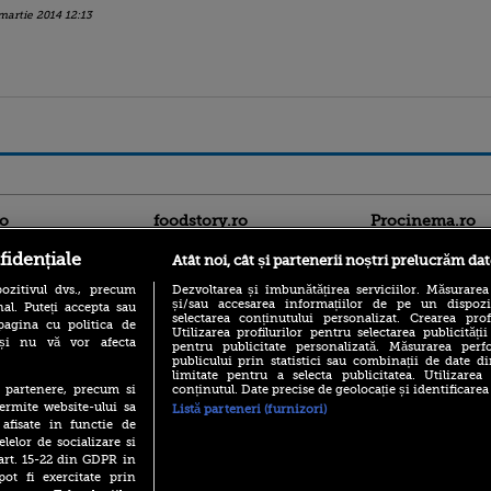
martie 2014 12:13
ro
foodstory.ro
Procinema.ro
fidențiale
Atât noi, cât și partenerii noștri prelucrăm dat
ozitivul dvs., precum
Dezvoltarea și îmbunătățirea serviciilor. Măsurarea
și/sau accesarea informațiilor de pe un dispoziti
al. Puteți accepta sau
selectarea conținutului personalizat. Crearea prof
pagina cu politica de
Utilizarea profilurilor pentru selectarea publicității
i și nu vă vor afecta
pentru publicitate personalizată. Măsurarea perfo
publicului prin statistici sau combinații de date di
limitate pentru a selecta publicitatea. Utilizarea
(P) Descoperă Lumea
Emoții intense pe
conținutul. Date precise de geolocație și identificarea
te partenere, precum si
Evenimentelor din România
Sebastian Stan! Iub
ermite website-ului sa
cu Transilvania Events!
Listă parteneri (furnizori)
Annabelle, l-a făcu
 afisate in functie de
(P) Raku, gaming intens și o
elelor de socializare si
Din 14 septembrie
pauză binemeritată cu...
 art. 15-22 din GDPR in
Popescu revine în 
pizza Guseppe
principal la Pro T
pot fi exercitate prin