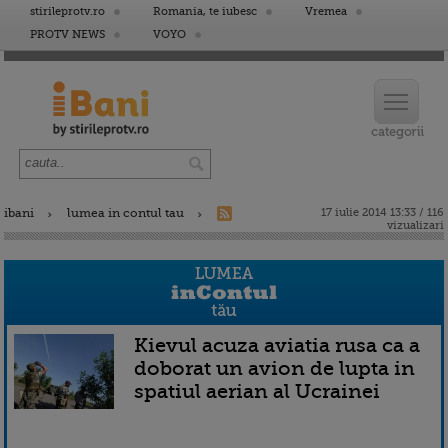
stirileprotv.ro
Romania, te iubesc
Vremea
PROTV NEWS
VOYO
ibani
lumea in contul tau
17 iulie 2014 13:33 / 116
vizualizari
Kievul acuza aviatia rusa ca a
doborat un avion de lupta in
spatiul aerian al Ucrainei