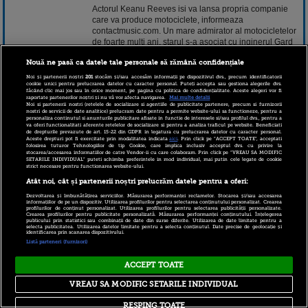
Actorul Keanu Reeves isi va lansa propria companie
care va produce motociclete, informeaza
contactmusic.com. Un mare admirator al motocicletelor
de foarte multi ani, starul s-a asociat cu inginerul Gard
Hollinger pentru a infiinta Arch Motorcycle Company.
Nouă ne pasă ca datele tale personale să rămână confidențiale
Cei doi au inceput sa preia saptamana trecuta primele
Noi și partenerii noștri
201
stocăm și/sau accesăm informații pe dispozitivul dvs., precum identificatorii
cookie unici pentru prelucrarea datelor cu caracter personal. Puteți accepta sau gestiona alegerile dvs.
comenzi pentru primul lor model de motocicleta.
făcând clic mai jos sau în orice moment, pe pagina cu politica de confidențialitate. Aceste alegeri vor fi
raportate partenerilor noștri și nu vă vor afecta navigarea.
Mai multe detalii
Acesta se va numi Krgt-1, va fi produs la Los Angeles si
Noi si partenerii nostri (retelele de socializare si agentiile de publicitate partenere, precum si furnizorii
nostri de servicii de date analitice) prelucram date pentru a permite website-ului sa functioneze, pentru a
va costa 78.000 de dolari.
personaliza continutul si anunturile publicitare afisate in functie de interesele si/sau profilul dvs., pentru a
va oferi functionalitati aferente retelelor de socializare si pentru a analiza traficul pe website. Beneficiati
de drepturile prevazute de art. 15-22 din GDPR in legatura cu prelucrarea datelor cu caracter personal.
Aceste drepturi pot fi exercitate prin modalitatea indicata
aici
. Prin click pe “ACCEPT TOATE”, acceptati
24 septembrie 2014 11:05
folosirea tuturor Tehnologiilor de tip Cookie, care implica inclusiv acceptul dvs. cu privire la
stocarea/accesarea informatiilor de catre Vendor-ii cu care colaboram. Prin click pe “VREAU SA MODIFIC
SETARILE INDIVIDUAL” puteti schimba preferintele in mod individual, mai putin cele legate de cookie
strict necesare pentru functionarea website-ului.
Atât noi, cât și partenerii noștri prelucrăm datele pentru a oferi:
Dezvoltarea și îmbunătățirea serviciilor. Măsurarea performanței reclamelor. Stocarea și/sau accesarea
informațiilor de pe un dispozitiv. Utilizarea profilurilor pentru selectarea conținutului personalizat. Crearea
profilurilor de conținut personalizat. Utilizarea profilurilor pentru selectarea publicității personalizate.
Crearea profilurilor pentru publicitate personalizată. Măsurarea performanței conținutului. Înțelegerea
publicului prin statistici sau combinații de date din surse diferite. Utilizarea de date limitate pentru a
selecta publicitatea. Utilizarea datelor limitate pentru a selecta conținutul. Date precise de geolocație și
identificarea prin scanarea dispozitivului.
Listă parteneri (furnizori)
Copyright © 2026 PRO TV S.R.L |
Politica de Cookie
|
Politica Confidentialitate
|
RSS
ACCEPT TOATE
VREAU SA MODIFIC SETARILE INDIVIDUAL
RESPING TOATE