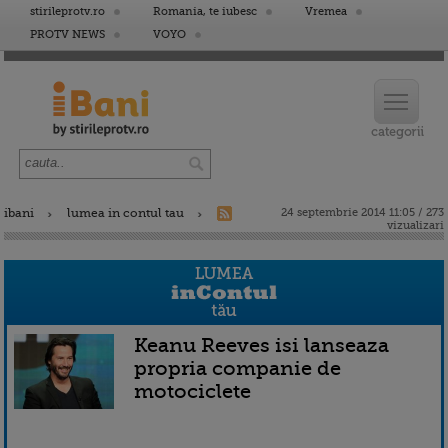
stirileprotv.ro
Romania, te iubesc
Vremea
PROTV NEWS
VOYO
ibani
lumea in contul tau
24 septembrie 2014 11:05 / 273
vizualizari
Keanu Reeves isi lanseaza
propria companie de
motociclete