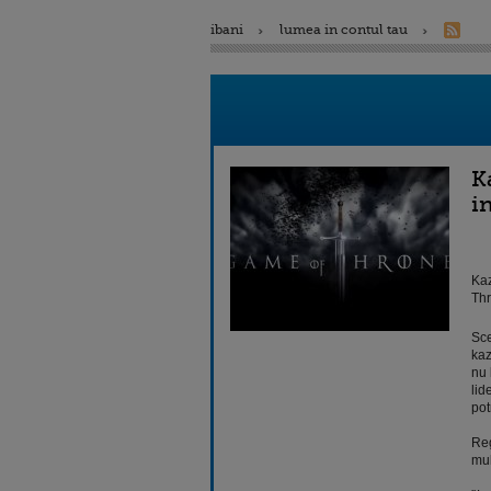
ibani
lumea in contul tau
K
in
Kaz
Thr
Sce
kaz
nu 
lid
pot
Reg
mul