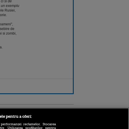
ci si de
i un exemplu
ele Rusiei,
orie.
oameni'',
sebire de
i si zombi,
a.
Sport.ro
ele pentru a oferi:
 performanței reclamelor. Stocarea
v. Utilizarea profilurilor pentru