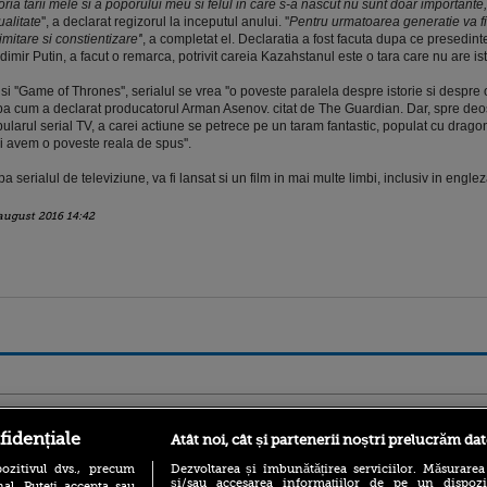
toria tarii mele si a poporului meu si felul in care s-a nascut nu sunt doar importante, 
ualitate
'', a declarat regizorul la inceputul anului. ''
Pentru urmatoarea generatie va f
imitare si constientizare'
', a completat el. Declaratia a fost facuta dupa ce presedint
dimir Putin, a facut o remarca, potrivit careia Kazahstanul este o tara care nu are ist
si ''Game of Thrones'', serialul se vrea ''o poveste paralela despre istorie si despre 
a cum a declarat producatorul Arman Asenov. citat de The Guardian. Dar, spre deo
ularul serial TV, a carei actiune se petrece pe un taram fantastic, populat cu dragon
oi avem o poveste reala de spus''.
a serialul de televiziune, va fi lansat si un film in mai multe limbi, inclusiv in englez
august 2016 14:42
ro
foodstory.ro
Procinema.ro
fidențiale
Atât noi, cât și partenerii noștri prelucrăm dat
ozitivul dvs., precum
Dezvoltarea și îmbunătățirea serviciilor. Măsurarea
și/sau accesarea informațiilor de pe un dispoziti
al. Puteți accepta sau