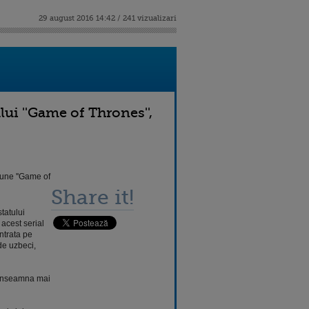
29 august 2016 14:42 / 241 vizualizari
ui ''Game of Thrones'',
iune ''Game of
Share it!
tatului
acest serial
ntrata pe
de uzbeci,
 inseamna mai