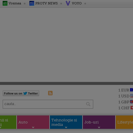
Vremea
PROTV NEWS
VOYO
1 EUR
1 USD
1 GBP
1 CHF
i si
Tehnologie si
Auto
Job-uri
Lifestyl
i
media