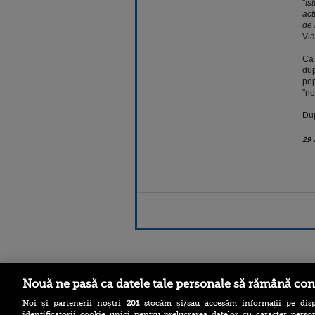
''
Is
act
de 
Vla
Ca 
dup
pop
''n
Dup
29 
Stirileprotv.ro
ilike-it.
Nouă ne pasă ca datele tale personale să rămână con
Noi și partenerii noștri
201
stocăm și/sau accesăm informații pe disp
identificatorii cookie unici pentru prelucrarea datelor cu caracter person