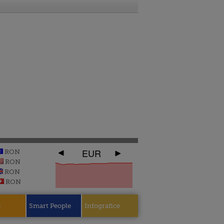
EUR
RON
RON
RON
RON
e
Smart People
Infografice