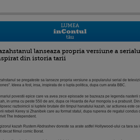
azahstanul lanseaza propria versiune a serialul
spirat din istoria tarii
ahstanul se pregateste sa lanseze propria versiune a popularului serial de televiz
ones''. Ideea a fost, insa, inspirata de o lupta politica, dupa cum arata BBC.
nariul povestii epice care va avea zece episoade se bazeaza pe legenda nasterii s
ah, in urma cu peste 550 de ani, dupa ce Hoarda de Aur mongola s-a prabusit. Din 
lipsesc razboinicii si luptele brutale din timpul hanatului kazah, iar actiunea este ce
erii rebeli Kerey si Zhanibek care au format statul, dupa ruperea de regatul condus 
rivit The Independent.
izorul kazah Rustem Abdrashev doreste sa arate astfel Hollywood-ului ca tara sa
t decat filmul comic Borat.