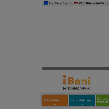
stirileprotv.ro
Romania, te iubesc
Compani
Actualitate
inContul Tau
industri