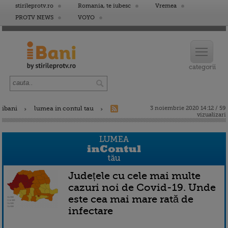
stirileprotv.ro
Romania, te iubesc
Vremea
PROTV NEWS
VOYO
ibani
lumea in contul tau
3 noiembrie 2020 14:12 / 59
vizualizari
Județele cu cele mai multe
cazuri noi de Covid-19. Unde
este cea mai mare rată de
infectare