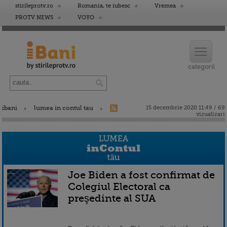
stirileprotv.ro
Romania, te iubesc
Vremea
PROTV NEWS
VOYO
ibani
lumea in contul tau
15 decembrie 2020 11:49 / 69
vizualizari
Joe Biden a fost confirmat de
Colegiul Electoral ca
preşedinte al SUA