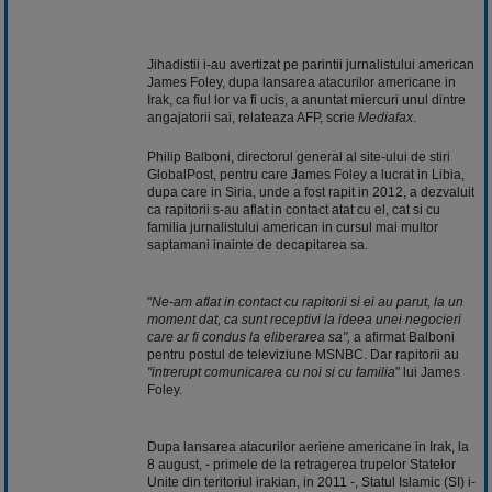
Jihadistii i-au avertizat pe parintii jurnalistului american
James Foley, dupa lansarea atacurilor americane in
Irak, ca fiul lor va fi ucis, a anuntat miercuri unul dintre
angajatorii sai, relateaza AFP, scrie
Mediafax
.
Philip Balboni, directorul general al site-ului de stiri
GlobalPost, pentru care James Foley a lucrat in Libia,
dupa care in Siria, unde a fost rapit in 2012, a dezvaluit
ca rapitorii s-au aflat in contact atat cu el, cat si cu
familia jurnalistului american in cursul mai multor
saptamani inainte de decapitarea sa.
"
Ne-am aflat in contact cu rapitorii si ei au parut, la un
moment dat, ca sunt receptivi la ideea unei negocieri
care ar fi condus la eliberarea sa",
a afirmat Balboni
pentru postul de televiziune MSNBC. Dar rapitorii au
"intrerupt comunicarea cu noi si cu familia
" lui James
Foley.
Dupa lansarea atacurilor aeriene americane in Irak, la
8 august, - primele de la retragerea trupelor Statelor
Unite din teritoriul irakian, in 2011 -, Statul Islamic (SI) i-