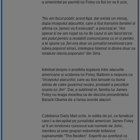
a amenintat pe parintii lui Foley ca fiul lor va fi ucis.
"Nu am facut public acest fapt, dar exista un mesaj,
dupa inceputul atacurilor, care a fost transmis familiei si
afirma ca James va fi executat"
, a precizat el. "
Am
sperat si ne-am rugat sa nu fie cazul si am facut tot ce
am putut pentru a restabili comunicarea cu ei si pentru
a le spune ca Jim era doar un jurnalist nevinovat care
iubea poporul sirian, intelegea Islamul si dorea doar sa
relateze istoria poporului
" din Siria.
Intrebat despre o posibila legatura intre atacurile
americane si uciderea lui Foley, Balboni a raspuns ca
"
inceputul atacurilor, care au fost lansate cu buna
stiinta de catre guvernul nostru, probabil a pecetluit
soarta lui Jim"
. Dar, a subliniat el, familia lui James
Foley nu leaga moartea sa de decizia presedintelui
Barack Obama de a lansa aceste atacuri.
Cotidianul Daily Mail scrie, in editia de joi, ca fanaticul
care l-a decapitat pe jurnalistul american James Foley
ar fi un londonez cunoscut sub numele de John,
membru al unei grupari extremiste britanice
supranumite "The Beatles". Expertii au avertizat ca