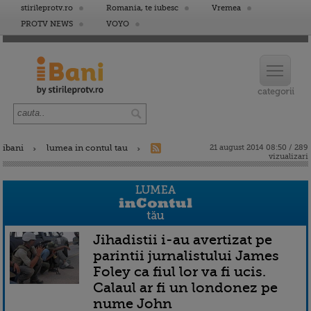
stirileprotv.ro
Romania, te iubesc
Vremea
PROTV NEWS
VOYO
ibani
lumea in contul tau
21 august 2014 08:50 / 289
vizualizari
Jihadistii i-au avertizat pe
parintii jurnalistului James
Foley ca fiul lor va fi ucis.
Calaul ar fi un londonez pe
nume John