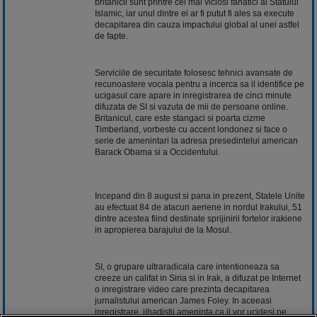
britanicii sunt printre cei mai viciosi fanatici ai Statului
Islamic, iar unul dintre ei ar fi putut fi ales sa execute
decapitarea din cauza impactului global al unei astfel
de fapte.
Serviciile de securitate folosesc tehnici avansate de
recunoastere vocala pentru a incerca sa il identifice pe
ucigasul care apare in inregistrarea de cinci minute
difuzata de SI si vazuta de mii de persoane online.
Britanicul, care este stangaci si poarta cizme
Timberland, vorbeste cu accent londonez si face o
serie de amenintari la adresa presedintelui american
Barack Obama si a Occidentului.
Incepand din 8 august si pana in prezent, Statele Unite
au efectuat 84 de atacuri aeriene in nordul Irakului, 51
dintre acestea fiind destinate sprijinirii fortelor irakiene
in apropierea barajului de la Mosul.
SI, o grupare ultraradicala care intentioneaza sa
creeze un califat in Siria si in Irak, a difuzat pe Internet
o inregistrare video care prezinta decapitarea
jurnalistului american James Foley. In aceeasi
inregistrare, jihadistii ameninta ca il vor ucidesi pe