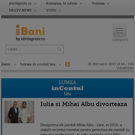
stirileprotv.ro
Romania, te iubesc
Vremea
PROTV NEWS
VOYO
ibani
lumea in contul tau
26 februarie 2013 14:16 / 618
vizualizari
Iulia si Mihai Albu divorteaza
Designerul de pantofi Mihai Albu - care, in 2010, a
stabilit recordul mondial pentru perechea de pantofi cu
cele mai inalte tocuri - si sotia acestuia, Iulia Albu,