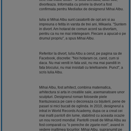
divorteaza. Informatia cu privire la divort a fost
confirmata pentru Mediafax de designerul Mihai Albu.
Iulia si Mihai Albu sunt casatoriti de opt ani si au
impreuna o fetita in varsta de trei ani, Mikaela. "Suntem
in divort. Am hotarat de comun acord sa divortam,
pentru ca nu ne mai intelegeam. Fiecare a apucat-o pe
drumul propriu", a spus Mihai Albu.
Referitor la divort,
Iulia Albu
a cerut, pe pagina sa de
Facebook, discretie: "Noi hotaram ce, cand, cum si
daca. Nu mai veniti in fata usii, nu ma mai panditi in
fata blocului, nu mai insistati cu telefoanele. Punct", a
scris Iulia Albu.
Mihai Albu, fost arhitect, combina matematica,
arhitectura si arta in creatiile sale, asemanatoare unor
sculpturi. Designerul roman foloseste piele
frantuzeasca pe care o decoreaza cu bijuterii, pene de
pasari si mici bucati de oglinda. In 2010, designerul a
intrat in World Records Academy, dupa ce a creat cei
mai inalti
pantofi
din lume, stabilind cu aceasta ocazie
un nou record mondial. Pantofii creati de Mihai Albu au
fost comparati cu "o pereche de zgarie-nori", avand in
vedere inaltimea tocurilor. Mihai Albu, supranumit pe