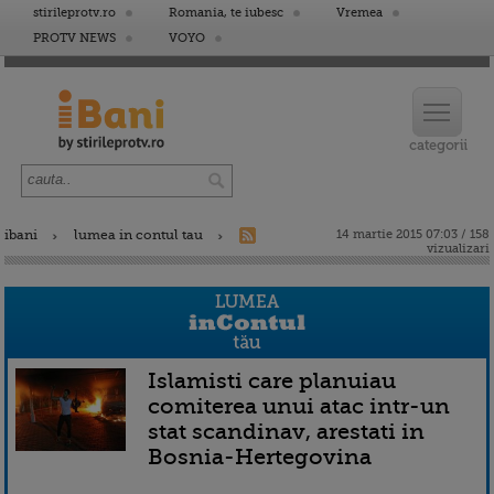
stirileprotv.ro
Romania, te iubesc
Vremea
PROTV NEWS
VOYO
ibani
lumea in contul tau
14 martie 2015 07:03 / 158
vizualizari
Islamisti care planuiau
comiterea unui atac intr-un
stat scandinav, arestati in
Bosnia-Hertegovina