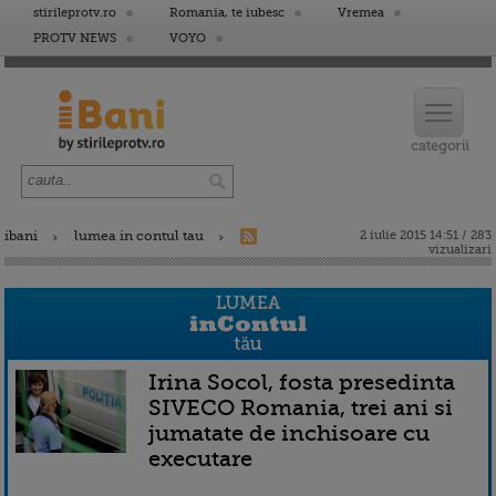
stirileprotv.ro
Romania, te iubesc
Vremea
PROTV NEWS
VOYO
ibani
lumea in contul tau
2 iulie 2015 14:51 / 283
vizualizari
Irina Socol, fosta presedinta
SIVECO Romania, trei ani si
jumatate de inchisoare cu
executare