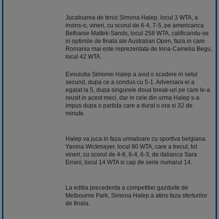
Jucatoarea de tenis Simona Halep, locul 3 WTA, a
invins-o, vineri, cu scorul de 6-4, 7-5, pe americanca
Bethanie Mattek-Sands, locul 258 WTA, calificandu-se
in optimile de finala ale Australian Open, faza in care
Romania mai este reprezentata de Irina-Camelia Begu,
locul 42 WTA.
Evoulutia Simonei Halep a avut o scadere in setul
secund, dupa ce a condus cu 5-1. Adversara ei a
egalat la 5, dupa singurele doua break-uri pe care le-a
reusit in acest meci, dar in cele din urma Halep s-a
impus dupa o partida care a durat o ora si 32 de
minute.
Halep va juca in faza urmatoare cu sportiva belgiana
Yanina Wickmayer, locul 80 WTA, care a trecut, tot
vineri, cu scorul de 4-6, 6-4, 6-3, de italianca Sara
Errani, locul 14 WTA si cap de serie numarul 14.
La editia precedenta a competitiei gazduite de
Melbourne Park, Simona Halep a atins faza sferturilor
de finala.