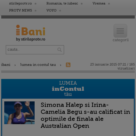
stirileprotv.ro
Romania, te iubesc
Vremea
PROTV NEWS
VOYO
ibani
lumea in contul tau
23 ianuarie 2015 07:21 / 185
vizualizari
Simona Halep si Irina-
Camelia Begu s-au calificat in
optimile de finala ale
Australian Open