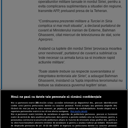
operatiunilor militare lansate in nordul Siriei, pentru a
evita complicarea suplimentara a situatiei din regiune,
transmite AFP, preluand presa de la Teheran.
“Continuarea prezentei militare a Turciei in Siria
complica si mai mult situatia
”, a declarat purtatorul de
cuvant al Ministerului iranian de Externe, Bahman
Ghassemi, citat miercuri de televiziunea de stat, scrie
Agerpres
.
Aratand ca luptele din nordul Siriei 'provoaca moartea
unor nevinovati', purtatorul de cuvant a subliniat ca
'este necesar ca armata turca sa-si inceteze rapid
actiunile militare'.
'Toate statele trebuie sa respecte suveranitatea si
integritatea teritoriala ale Siriei',
a adaugat Bahman
Ghassemi, insistand ca 'lupta impotriva terorismului nu
trebuie sa slabeasca guvernul legitim' sirian.
Iranul este principalul aliat regional al presedintelui
Nouă ne pasă ca datele tale personale să rămână confidențiale
sirian Bashar Al-Assad, pe care il sprijina politic,
financiar si militar.
Noi și partenerii noștri
201
stocăm și/sau accesăm informații pe dispozitivul dvs., precum identificatorii
cookie unici pentru prelucrarea datelor cu caracter personal. Puteți accepta sau gestiona alegerile dvs.
făcând clic mai jos sau în orice moment, pe pagina cu politica de confidențialitate. Aceste alegeri vor fi
raportate partenerilor noștri și nu vă vor afecta navigarea.
Mai multe detalii
Armata turca a lansat miercurea trecuta o operatiune
Noi si partenerii nostri (retelele de socializare si agentiile de publicitate partenere, precum si furnizorii
fara precedent in nordul Siriei, vizand alungarea din
nostri de servicii de date analitice) prelucram date pentru a permite website-ului sa functioneze, pentru a
personaliza continutul si anunturile publicitare afisate in functie de interesele si/sau profilul dvs., pentru a
zona de frontiera a gruparii jihadiste Stat Islamic si a
va oferi functionalitati aferente retelelor de socializare si pentru a analiza traficul pe website. Beneficiati
militiei kurde YPG, considerata de Ankara 'organizatie
de drepturile prevazute de art. 15-22 din GDPR in legatura cu prelucrarea datelor cu caracter personal.