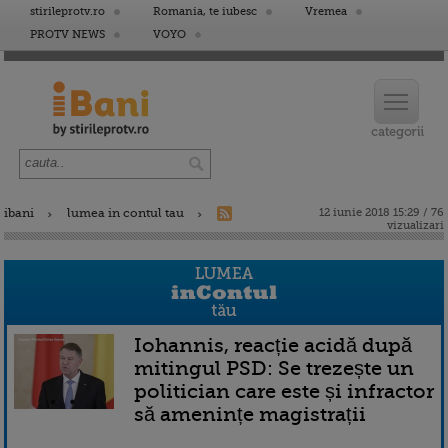
stirileprotv.ro
Romania, te iubesc
Vremea
PROTV NEWS
VOYO
ibani
lumea in contul tau
12 iunie 2018 15:29 / 76
vizualizari
Iohannis, reacție acidă după
mitingul PSD: Se trezește un
politician care este și infractor
să amenințe magistrații