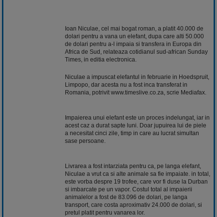
Ioan Niculae, cel mai bogat roman, a platit 40.000 de
dolari pentru a vana un elefant, dupa care alti 50.000
de dolari pentru a-l impaia si transfera in Europa din
Africa de Sud, relateaza cotidianul sud-african Sunday
Times, in editia electronica.
Niculae a impuscat elefantul in februarie in Hoedspruit,
Limpopo, dar acesta nu a fost inca transferat in
Romania, potrivit www.timeslive.co.za, scrie Mediafax.
Impaierea unui elefant este un proces indelungat, iar in
acest caz a durat sapte luni. Doar jupuirea lui de piele
a necesitat cinci zile, timp in care au lucrat simultan
sase persoane.
Livrarea a fost intarziata pentru ca, pe langa elefant,
Niculae a vrut ca si alte animale sa fie impaiate. in total,
este vorba despre 19 trofee, care vor fi duse la Durban
si imbarcate pe un vapor. Costul total al impaierii
animalelor a fost de 83.096 de dolari, pe langa
transport, care costa aproximativ 24.000 de dolari, si
pretul platit pentru vanarea lor.