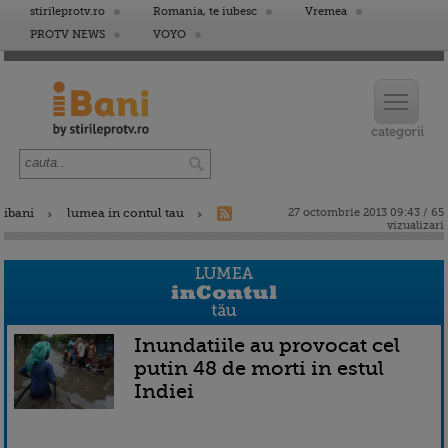
stirileprotv.ro
Romania, te iubesc
Vremea
PROTV NEWS
VOYO
ibani
lumea in contul tau
27 octombrie 2013 09:43 / 65
vizualizari
Inundatiile au provocat cel
putin 48 de morti in estul
Indiei