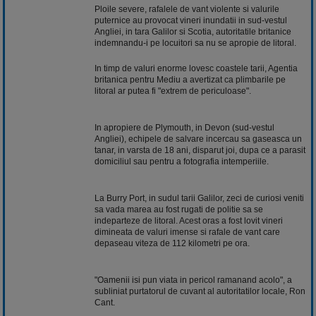
Ploile severe, rafalele de vant violente si valurile
puternice au provocat vineri inundatii in sud-vestul
Angliei, in tara Galilor si Scotia, autoritatile britanice
indemnandu-i pe locuitori sa nu se apropie de litoral.
In timp de valuri enorme lovesc coastele tarii, Agentia
britanica pentru Mediu a avertizat ca plimbarile pe
litoral ar putea fi "extrem de periculoase".
In apropiere de Plymouth, in Devon (sud-vestul
Angliei), echipele de salvare incercau sa gaseasca un
tanar, in varsta de 18 ani, disparut joi, dupa ce a parasit
domiciliul sau pentru a fotografia intemperiile.
La Burry Port, in sudul tarii Galilor, zeci de curiosi veniti
sa vada marea au fost rugati de politie sa se
indeparteze de litoral. Acest oras a fost lovit vineri
dimineata de valuri imense si rafale de vant care
depaseau viteza de 112 kilometri pe ora.
"Oamenii isi pun viata in pericol ramanand acolo", a
subliniat purtatorul de cuvant al autoritatilor locale, Ron
Cant.