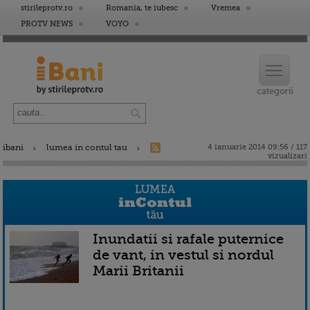
stirileprotv.ro
Romania, te iubesc
Vremea
PROTV NEWS
VOYO
ibani
lumea in contul tau
4 ianuarie 2014 09:56 / 117
vizualizari
Inundatii si rafale puternice
de vant, in vestul si nordul
Marii Britanii